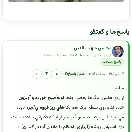
پاسخ‌ها و گفتگو
محسن شهاب الدین
تهران | آفلاین | پست‌ها: ۱۵۸۹۳ | امتیاز کاربر: ۷۵۷۱
پاسخ منتخب
×
▼
▲
۱۷ تیر ۱۴۰۵، ساعت ۰۰:۱۱
امتیاز پاسخ:
۲
سلام
از روي عکس، برگ‌ها بعضي جاها
لوله/پيچ خورده و آويزون
شده‌اند و روي سطح برگ هم
لکه‌هاي ريز قهوه‌اي/تيره
ديده
مي‌شود. اين ترکيب معمولاً بيشتر از اينکه «کم‌آبي ساده» باشد،
بوي
استرس ريشه (آبياري نامنظم يا ماندن آب در گلدان)
+