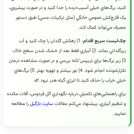
کنيد، برگ‌هاي خيلي آسيب‌ديده را جدا کنيد و در صورت پيشروي،
يک قارچ‌کش عمومي خانگي (مثل ترکيبات مسي) طبق دستور
مصرف مي‌تواند کمک کند.
چک‌ليست سريع اقدام
: 1) زهکش گلدان را چک کنيد و آب
زيرگلداني نماند. 2) آبياري فقط بعد از خشک شدن سطح خاک.
3) زير برگ‌ها براي تريپس/کنه بررسي و در صورت مشاهده درمان
تکرارشونده انجام شود. 4) نور بيشتر و تهويه بهتر. 5) برگ‌هاي
خيلي خراب را حذف کنيد تا انرژي گياه هدر نرود 🌿.
براي راهنمايي‌هاي تکميلي درباره نگهداري گل فردوس، آفات مکنده
و تنظيم آبياري، پيشنهاد مي‌کنم مقالات
سايت نارگيل
را مطالعه
نماييد.