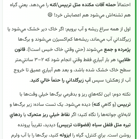
احتمالاً
حمله آفات مکنده مثل تريپس/کنه
را مي‌دهد. يعني گياه
هم تشنه‌اش مي‌شود هم اعصابش خرد! 😄
اول از همه سراغ ريشه و آب برويم: اگر خاک دير خشک مي‌شود يا
زيرگلداني آب مي‌ماند، ريشه‌ها کم‌اکسيژن مي‌شوند و برگ‌ها
پژمرده و جمع
مي‌شوند (حتي وقتي خاک خيس است!).
قانون
طلايي:
هر بار آبياري فقط وقتي انجام شود که ۲–۳ سانتي‌متر
سطح خاک خشک شده باشد، و بعد هم آبياري عميق تا خروج
آب از زهکش؛ سپس
آبِ زيرگلداني را حتماً خالي کنيد
.
نکته دوم: اين لکه‌هاي ريز و بدفرمي برگ‌ها خيلي وقت‌ها با
تريپس
(و گاهي
کنه
) ديده مي‌شود. يک تست ساده: زير برگ‌ها و
لابه‌لاي جوانه‌ها را نگاه کنيد؛ اگر
نقاط خيلي ريز متحرک
يا
ردهاي
تيره مثل فلفل سياه (فضولات تريپس)
ديديد، تقريباً پرونده
روشن است. براي کنترل، گياه را
ايزوله
کنيد، برگ‌ها را با آب ولرم