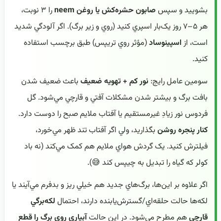
بشوييد و سپس
صابون حشره‌کش يا روغن neem
را ۳ نوبت،
هر ۵–۷ روز يک‌بار اسپري کنيد (روي و زير برگ). اگر آلودگي شديد
است، از
اسپينوساد
(مؤثر روي تريپس) طبق برچسب استفاده
کنيد.
سومين عامل رايج:
نور کم + تهويه ضعيف
باعث ضعيف شدن
بافت برگ و بيشتر شدن مشکلات آفتي و قارچي مي‌شود. گل
فردوس نور زيادِ غيرمستقيم يا آفتاب ملايم صبح را دوست دارد.
کنار پنجره روشن
بگذاريد، ولي اگر آفتاب تند ظهر مي‌خورد،
فيلترش کنيد. يک گردش هواي ملايم هم کمک مي‌کند (نه باد
کولر که گياه را تبديل به چيپس کند 😅).
اگر علاوه بر اين‌ها، برگ‌هاي جديد هم خيلي ريز و بدفرم مي‌آيند يا
لکه‌ها حالت حلقه‌اي/گسترش‌يابنده دارند، احتمال
لکه‌برگي
قارچي
هم مطرح مي‌شود. در اين حالت
آبياري روي برگ را قطع