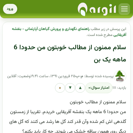
ورود
این پرسش در زیر مطلب
راهنمای نگهداری و پرورش گیاهان آپارتمانی - بنفشه
آفریقایی
مطرح شده است.
سلام ممنون از مطالب خوبتون من حدودا 6
ماهه یک بن
پرسیده شده توسط:
م-ب
۲۵ فروردین ۱۳۹۱، ساعت ۱۹:۴۱
وضعیت: آفلاین
×
▼
▲
بازدید: ۱۱۱
امتیاز سوال:
۰
سلام ممنون از مطالب خوبتون
من حدودا 6 ماهه یک بنفشه آفریقایی خریدم. تقریبا از زمستون
گلدهی اش کم شده وآن قدر کند گل ها رشد می کنند که گل های
دیگر روی همون ساقه خشک می شوند. چه کار باید بکنم؟