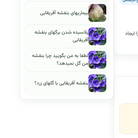
 کارشناس
بیماریهای بنفشه آفریقایی
پلاسیده شدن برگهای بنفشه
 ایجاد
آفریقایی
لطفا به من بگویید چرا بنفشه
من گل نمیدهد؟
بنفشه آفریقایی با گلهای زرد؟