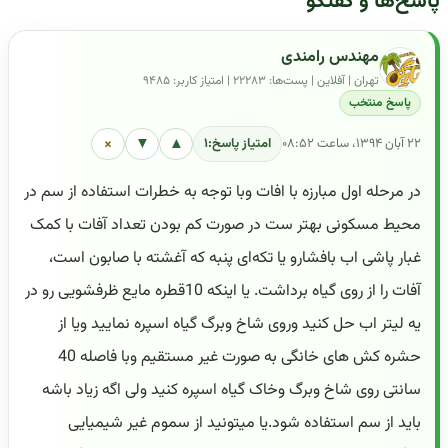
پاسخ‌ها و گفتگو
مهندس رامندی
تهران | آفلاین | پست‌ها: ۲۲۲۸۳ | امتیاز کاربر: ۹۴۸۵
پاسخ منتخب
×
▼
▲
۲۲ آبان ۱۳۹۴، ساعت ۰۸:۵۲
امتیاز پاسخ:
۱
در مرحله اول مبارزه با افات وبا توجه به خطرات استفاده از سم در
محیط مسکونی بهتر ست در صورت کم بودن تعداد آفات با کمک
غبار پاشی اب بافشارو یا تکه‌ای پنبه که آغشته با صابون است،
آفات را از روی گیاه برداشت. یا اینکه 10قطره مایع ظرفشویی رو در
یه لیتر اب حل کنید وروی شاخ وبرگ گیاه اسپره نمایید ویا از
حشره کش های خانگی به صورت غیر مستقیم وبا فاصله 40
سانتی روی شاخ وبرگ وخاک گیاه اسپره کنید ولی اگه زیاد باشه
باید از سم استفاده شود.یا میتونید از سموم غیر شیمیایی