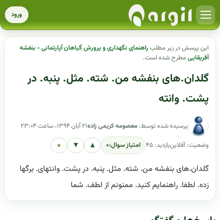
ورود
این پرسش در زیر مطلب
راهنمای نگهداری و پرورش گیاهان آپارتمانی - بنفشه
آفریقایی
مطرح شده است.
گلدان.های بنفشه من. شته. مثل. پنبه. در
پشت. وانته
پرسیده شده توسط:
معصومه کریمی زاده
۲۱ آبان ۱۳۹۴، ساعت ۲۳:۰۴
×
▼
▲
وضعیت: آفلاین
بازدید: ۴۵
امتیاز سوال:
۰
گلدان.های بنفشه من. شته. مثل. پنبه. در پشت. وانتهای. برگها
زده. لطفا. راهنمایم کنید. ممنونم از لطف. شما