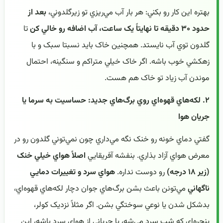
بهتره اين کار رو بکني: هر بار آب مي‌ريزي تو زيرگلدوني،
بعد از
حدود ۳۰ دقيقه تا نهايتاً يک ساعت، آب اضافه رو خالي کن
تا
گلدون توي آب نايستد. همچنين خاک بايد نسبتا سبک و با
زهکشي خوب باشه. اگر خاک خيلي متراکم و سنگينه، احتمال
موندن آب زياد تو خاک هم هست.
۲. لکه‌هاي قهوه‌اي روي برگ‌هاي جديد: حساسيت به سرما يا
جريان هوا
گفتي دماي خونه رو خنک نگه مي‌داري چون نمي‌توني گلدون رو در
معرض هواي آزاد بذاري. بنفشه آفريقايي
اصلاً هواي خيلي خنک
(زير ۱۸ درجه)
رو دوست نداره.
هواي سرد و تغييرات دمايي
ناگهاني
مي‌تونن باعث بشن برگ‌هاي جوان دچار لکه‌هاي قهوه‌اي،
بدشکل شدن يا نوعي سوختگي بشن. اگر مثلاً نزديک کولر،
پنجره‌اي که شب سرد مي‌شه، يا جرياني از هواي سرد باشه، اين