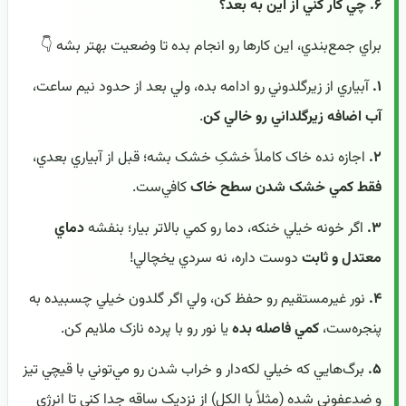
۶. چي کار کني از اين به بعد؟
براي جمع‌بندي، اين کارها رو انجام بده تا وضعيت بهتر بشه 👇
۱.
آبياري از زيرگلدوني رو ادامه بده، ولي بعد از حدود نيم ساعت،
آب اضافه زيرگلداني رو خالي کن
.
۲.
اجازه نده خاک کاملاً خشکِ خشک بشه؛ قبل از آبياري بعدي،
فقط کمي خشک شدن سطح خاک
کافي‌ست.
۳.
اگر خونه خيلي خنکه، دما رو کمي بالاتر بيار؛ بنفشه
دماي
معتدل و ثابت
دوست داره، نه سردي يخچالي!
۴.
نور غيرمستقيم رو حفظ کن، ولي اگر گلدون خيلي چسبيده به
پنجره‌ست،
کمي فاصله بده
يا نور رو با پرده نازک ملايم کن.
۵.
برگ‌هايي که خيلي لکه‌دار و خراب شدن رو مي‌توني با قيچي تيز
و ضدعفوني شده (مثلاً با الکل) از نزديک ساقه جدا کني تا انرژي