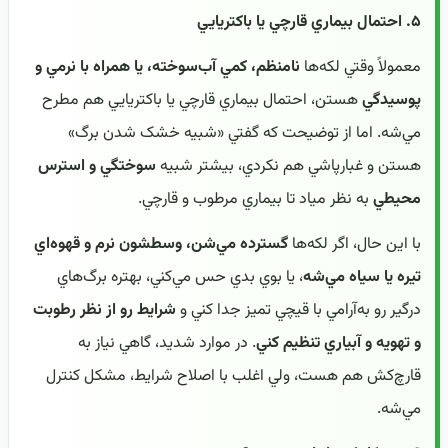
۵. احتمال بيماري قارچي يا باکتريايي
معمولاً وقتي لکه‌ها
نامنظم، کمي آب‌سوخته، يا همراه با نرمي و
پوسيدگي
هستن، احتمال بيماري قارچي يا باکتريايي هم مطرح
مي‌شه. اما از توضيحت که گفتي «شبيه خشک شدن برگ»
هستن و غبارپاشي هم نکردي، بيشتر شبيه
سوختگي و استرس
محيطي
به نظر مياد تا بيماري مرطوب و قارچي.
با اين حال، اگر لکه‌ها
گسترده مي‌شن، وسطشون نرم و قهوه‌اي
تيره يا سياه مي‌شه
، يا بوي بدي حس مي‌کني، بهتره برگ‌هاي
درگير رو به‌آرامي با قيچي تميز جدا کني و
شرايط رو از نظر رطوبت
و تهويه و آبياري تنظيم کني
. در موارد شديد، گاهي نياز به
قارچ‌کش هم هست، ولي اغلب با اصلاح شرايط، مشکل کنترل
مي‌شه.