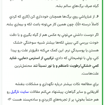
گياه صرف برگ‌هاي سالم بشه.
۶.
از غبارپاشي روي برگ‌ها همچنان خودداري کن (کاري که کردي
کاملاً درسته 👍)، چون همين کار مي‌تونه باعث لکه و بيماري بشه.
اگر دوست داشتي مي‌توني يه عکس هم از گياه بگيري و با دقت
خودت بررسي کني ببيني لکه‌ها بيشتر شبيه سوختگي خشک
هستن يا پوسيدگي نرم. اين کمک مي‌کنه دقيق‌تر علت رو پيدا
کني، ولي با توضيحاتي که دادي،
ترکيبي از استرس دمايي، شايد
کمي خشکي/رطوبت نامنظم و يا نور نسبتاً تند
محتمل‌ترين
علت‌هاست.
براي مطالعه نکات بيشتر درباره نگهداري و مشکلات بنفشه
آفريقايي و ساير گياهان، پيشنهاد مي‌کنم مقالات
سايت نارگيل
رو
هم حتماً بخوني؛ پر از تجربه‌هاي کاربردي و ساده‌پسند هست 🌱