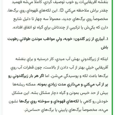
بنفشه آفريقايي‌ات رو خوب توصيف کردي، کاملاً مي‌شه فهميد
چقدر براش ملاحظه مي‌کني 😊. اين لکه‌هاي قهوه‌اي روي برگ‌ها،
مخصوصاً روي برگ‌هاي جديد، معمولاً سه چهار تا دليل شايع
دارن که يکي‌ش يا ترکيبي از چندتاش براي گياه تو اتفاق افتاده.
۱. آبياري از زير گلدون: خوبه، ولي مواظب موندن طولاني رطوبت
باش
اينکه از زيرگلدوني بهش آب ميدي، کار درستيه و براي بنفشه
آفريقايي خيلي بهتر از آب دادن از بالاست، چون قطرات آب روي
برگ‌ها باعث لکه و پوسيدگي مي‌شن. اما
اگر هر بار زيرگلدوني رو
پر از آب مي‌کني و مي‌ذاري مدت زيادي بمونه
، ممکنه ريشه‌ها
بيش از حد خيس بمونن و گياه دچار مشکل بشه. اين مشکل
خودش رو گاهي با
لکه‌هاي قهوه‌اي و سوخته روي برگ‌ها
نشون
مي‌ده، مخصوصاً برگ‌هاي پاييني يا برگ‌هاي حساس‌تر.