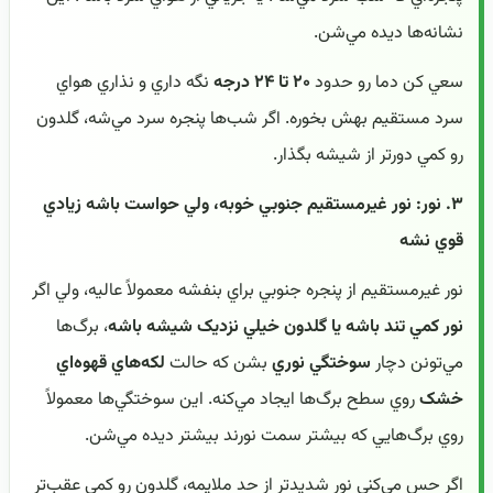
نشانه‌ها ديده مي‌شن.
سعي کن دما رو حدود
۲۰ تا ۲۴ درجه
نگه داري و نذاري هواي
سرد مستقيم بهش بخوره. اگر شب‌ها پنجره سرد مي‌شه، گلدون
رو کمي دورتر از شيشه بگذار.
۳. نور: نور غيرمستقيم جنوبي خوبه، ولي حواست باشه زيادي
قوي نشه
نور غيرمستقيم از پنجره جنوبي براي بنفشه معمولاً عاليه، ولي اگر
نور کمي تند باشه يا گلدون خيلي نزديک شيشه باشه
، برگ‌ها
مي‌تونن دچار
سوختگي نوري
بشن که حالت
لکه‌هاي قهوه‌اي
خشک
روي سطح برگ‌ها ايجاد مي‌کنه. اين سوختگي‌ها معمولاً
روي برگ‌هايي که بيشتر سمت نورند بيشتر ديده مي‌شن.
اگر حس مي‌کني نور شديدتر از حد ملايمه، گلدون رو کمي عقب‌تر