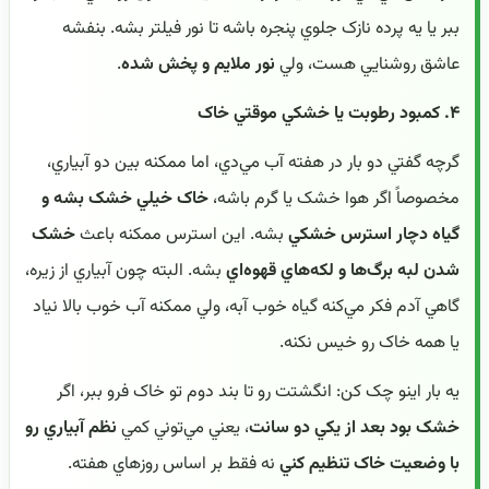
ببر يا يه پرده نازک جلوي پنجره باشه تا نور فيلتر بشه. بنفشه
عاشق روشنايي هست، ولي
نور ملايم و پخش شده
.
۴. کمبود رطوبت يا خشکي موقتي خاک
گرچه گفتي دو بار در هفته آب مي‌دي، اما ممکنه بين دو آبياري،
مخصوصاً اگر هوا خشک يا گرم باشه،
خاک خيلي خشک بشه و
گياه دچار استرس خشکي
بشه. اين استرس ممکنه باعث
خشک
شدن لبه برگ‌ها و لکه‌هاي قهوه‌اي
بشه. البته چون آبياري از زيره،
گاهي آدم فکر مي‌کنه گياه خوب آبه، ولي ممکنه آب خوب بالا نياد
يا همه خاک رو خيس نکنه.
يه بار اينو چک کن: انگشتت رو تا بند دوم تو خاک فرو ببر، اگر
خشک بود بعد از يکي دو سانت
، يعني مي‌توني کمي
نظم آبياري رو
با وضعيت خاک تنظيم کني
نه فقط بر اساس روزهاي هفته.