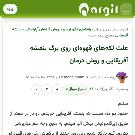
ورود
این پرسش در زیر مطلب
راهنمای نگهداری و پرورش گیاهان آپارتمانی - بنفشه
آفریقایی
مطرح شده است.
علت لکه‌های قهوه‌ای روی برگ بنفشه
آفریقایی و روش درمان
پرسیده شده توسط:
mona mmm
۱۶ تیر ۱۳۹۴، ساعت ۱۵:۱۸
×
▼
▲
وضعیت: آفلاین
بازدید: ۴۴
امتیاز سوال:
۰
سلام
حدود دو ماه هست که بنفشه آفریقایی خریدم. دو بار در هفته از
طریق زیرگلدونیش بهش آب میدم. به هیچ وجه هم غبارپاشی
نکردم. گلم بزرگتر شده ولی روی چندتا از برگهاش لکه های قهوه ای