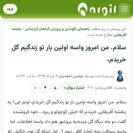
ورود
این پرسش در زیر مطلب
راهنمای نگهداری و پرورش گیاهان آپارتمانی - بنفشه
آفریقایی
مطرح شده است.
سلام. من امروز واسه اولین بار تو زندگیم گل
خریدم،
پرسیده شده توسط:
نوشین احمدیان
۲۰ خرداد ۱۳۹۴، ساعت ۰۱:۳۳
×
▼
▲
وضعیت: آفلاین
بازدید: ۳۷
امتیاز سوال:
۰
سلام. من امروز واسه اولین بار تو زندگیم گل خریدم، اونم چی؟ یه
بنفشه آفریقایی خریدم که خیلی کوچولو و ریزه....خود فروشنده
گفت دو ماه دیگه گل میده،یه بروشور هم داد واسه اطلاعات. اما
واسه سوالات منه ناوارد کافی نبود.1_ اول اینکه گل توی خاکش لغ