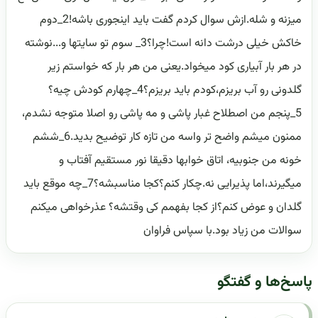
میزنه و شله.ازش سوال کردم گفت باید اینجوری باشه!2_دوم
خاکش خیلی درشت دانه است!چرا؟3_ سوم تو سایتها و...نوشته
در هر بار آبیاری کود میخواد.یعنی من هر بار که خواستم زیر
گلدونی رو آب بریزم،کودم باید بریزم؟4_چهارم کودش چیه؟
5_پنجم من اصطلاح غبار پاشی و مه پاشی رو اصلا متوجه نشدم،
ممنون میشم واضح تر واسه من تازه کار توضیح بدید.6_ششم
خونه من جنوبیه، اتاق خوابها دقیقا نور مستقیم آفتاب و
میگیرند،اما پذیرایی نه.چکار کنم؟کجا مناسبشه؟7_چه موقع باید
گلدان و عوض کنم؟از کجا بفهمم کی وقتشه؟ عذرخواهی میکنم
سوالات من زیاد بود.با سپاس فراوان
پاسخ‌ها و گفتگو