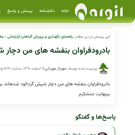
خانه
دانشنامه
پرسش و پاسخ
م
این پرسش در زیر مطلب
راهنمای نگهداری و پرورش گیاهان آپارتمانی - بن
بادرودفراوان بنفشه های من دچار 
پرسیده شده توسط:
مهرناز مهربانی
۱۶ اسفند ۱۳۹۰، ساعت ۰۹:۴۰
وض
بادرودفراوان بنفشه های من دچار شپش گردالود شدهاند برای
بینهایت متشکرم
پاسخ‌ها و گفتگو