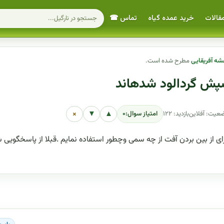
قالات
خرید عمده گیاه
تماس ☎
فشه آفریقایی
مطرح شده است.
شپش گردالود شدهاند
×
▼
▲
عیت: آفلاین
بازدید: ۱۲۲
امتیاز سوال:
۰
 از بین بردن آفت از چه سمی وچطور استفاده نمایم .قبلا از پاسخگویی 