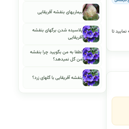
 کارشناس
بیماریهای بنفشه آفریقایی
پلاسیده شدن برگهای بنفشه
مایید تا
آفریقایی
لطفا به من بگویید چرا بنفشه
من گل نمیدهد؟
بنفشه آفریقایی با گلهای زرد؟