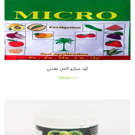
کود میکرو کامل معدنی
نـــاموجود