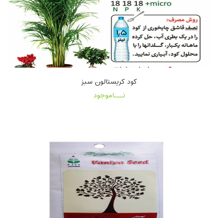
کود کریستالون سبز
نـــاموجود