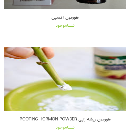
هورمون اکسین
نـــاموجود
هورمون ریشه زایی ROOTING HORMON POWDER
نـــاموجود