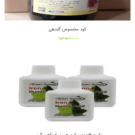
کود مخصوص گلدهی
نـــاموجود
پکیج ۳عددی کود هیومیک+آهن گرین