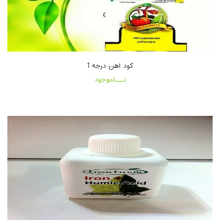
کود اهن درجه 1
نـــاموجود