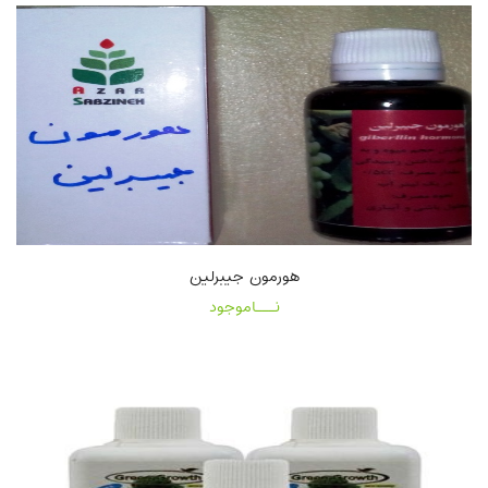
هورمون جیبرلین
نـــاموجود