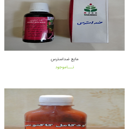
مایع ضداسترس
نـــاموجود