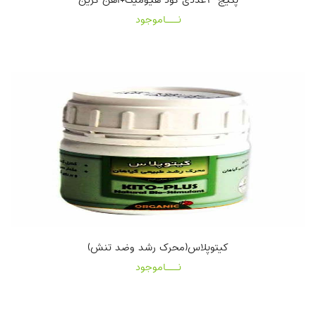
نـــاموجود
کیتوپلاس(محرک رشد وضد تنش)
نـــاموجود