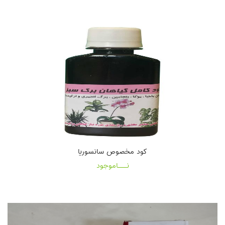
کود مخصوص سانسوریا
نـــاموجود