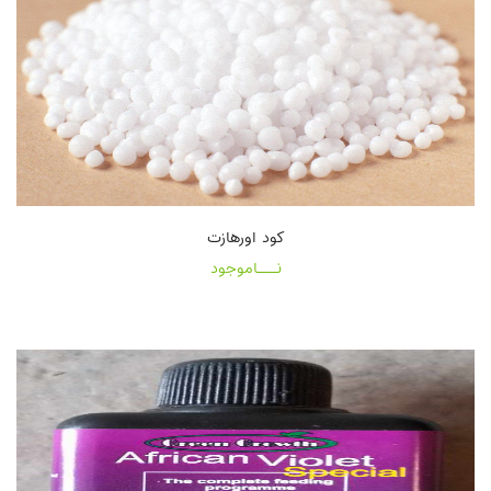
کود اورهازت
نـــاموجود