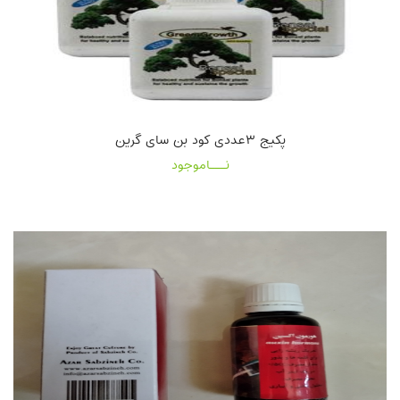
پکیج ۳عددی کود بن سای گرین
نـــاموجود