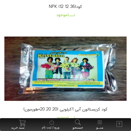
کود(36 12 12) NPK
نـــاموجود
کود کریستالون آبی 1کیلویی (20 20 20+هورمون)
نـــاموجود
منــو
جستجو
سبد خرید
ورود/ ثبت نام