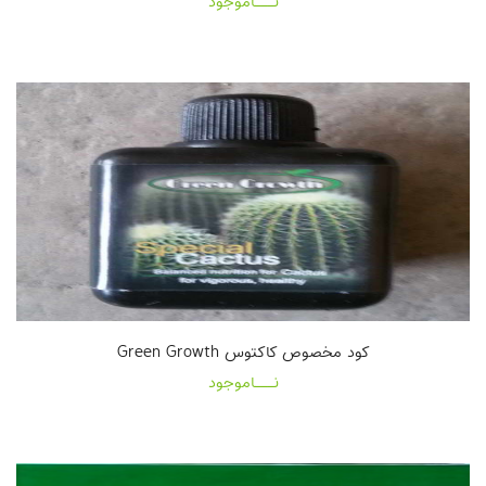
نـــاموجود
کود مخصوص کاکتوس Green Growth
نـــاموجود