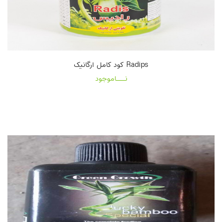
Radips کود کامل ارگانیک
نـــاموجود