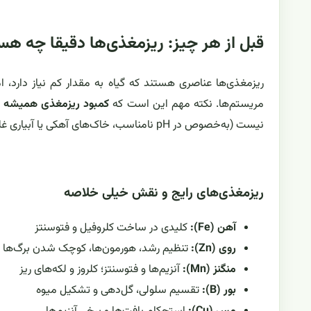
قبل از هر چیز: ریزمغذی‌ها دقیقا چه هس
ریز‌مغذی‌ها عناصری هستند که گیاه به مقدار کم نیاز دارد، 
مریستم‌ها. نکته مهم این است که
کمبود ریزمغذی همیشه ب
نیست (به‌خصوص در pH نامناسب، خاک‌های آهکی یا آبیاری غلط).
ریز‌مغذی‌های رایج و نقش خیلی خلاصه
آهن (Fe):
کلیدی در ساخت کلروفیل و فتوسنتز
روی (Zn):
تنظیم رشد، هورمون‌ها، کوچک شدن برگ‌ها د
منگنز (Mn):
آنزیم‌ها و فتوسنتز؛ کلروز و لکه‌های ریز
بور (B):
تقسیم سلولی، گل‌دهی و تشکیل میوه