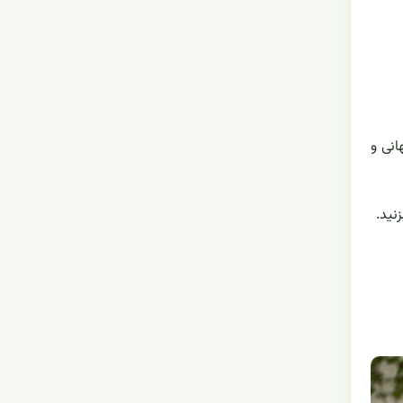
انی و
نید.