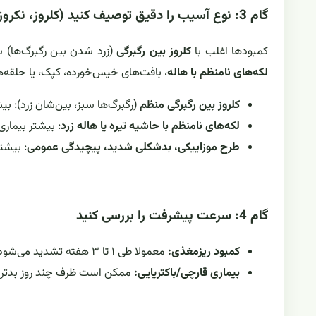
گام 3: نوع آسیب را دقیق توصیف کنید (کلروز، نکروز، لکه، پیچیدگی)
کمبودها اغلب با
کلروز بین رگبرگی
(زرد شدن بین رگبرگ‌ها) ش
لکه‌های نامنظم با هاله
، بافت‌های خیس‌خورده، کپک، یا حلقه‌ه
کلروز بین رگبرگی منظم
(رگبرگ‌ها سبز، بین‌شان زرد): بی
لکه‌های نامنظم با حاشیه تیره یا هاله زرد
: بیشتر بیماری
طرح موزاییکی، بدشکلی شدید، پیچیدگی عمومی
: بیشت
گام 4: سرعت پیشرفت را بررسی کنید
کمبود ریزمغذی:
معمولا طی ۱ تا ۳ هفته تشدید می‌شود، به‌خصوص با رشد جدید.
بیماری قارچی/باکتریایی:
ممکن است ظرف چند روز بدتر ش