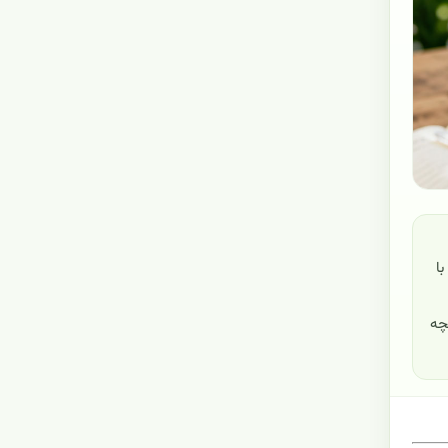
ا
غچه