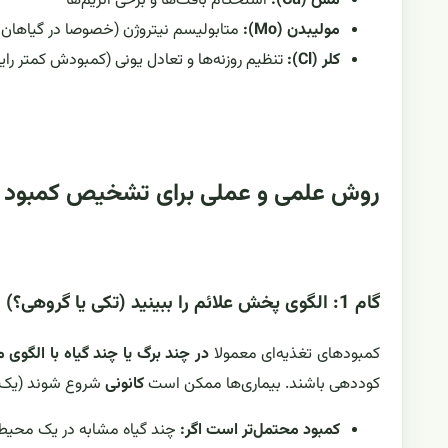
مس (Cu):
استحکام بافت‌ها و برخی آنزیم‌ها
مولیبدن (Mo):
متابولیسم نیتروژن (خصوصا در گیاهان خ
کلر (Cl):
تنظیم روزنه‌ها و تعادل یونی (کمبودش کمتر را
روش علمی و عملی برای تشخیص کمبود ریز
گام 1: الگوی پخش علائم را ببینید (تکی یا گروهی؟)
کمبودهای تغذیه‌ای معمولا
در چند برگ یا چند گیاه با الگوی 
کوددهی باشند. بیماری‌ها ممکن است
کانونی
شروع شوند (یک ن
کمبود محتمل‌تر است اگر:
چند گیاه مشابه در یک محیط، 