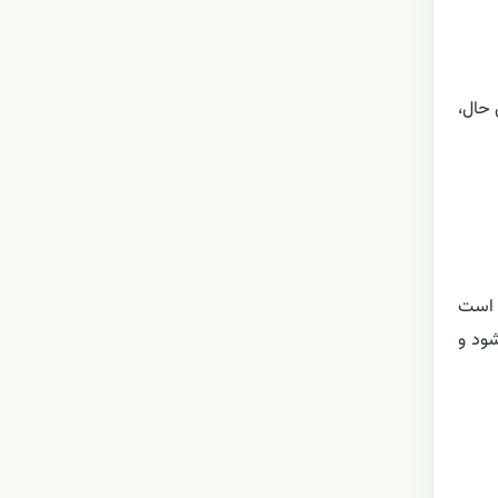
 حال،
ی است
شود و