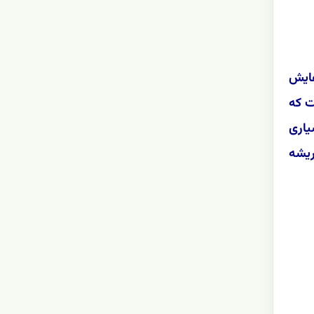
هایش
ت که
یاری
د. آشوریا ریشه