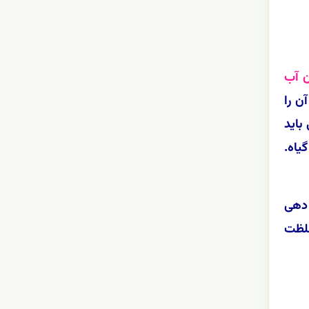
ن آب
ن را
هم زمانی باید
یاه.
 دهی
 غلظت