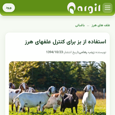
ورود
علف های هرز
←
باغبانی
استفاده از بز برای کنترل علفهای هرز
نویسنده:
زینب رهامی
تاریخ انتشار:
1394/10/23