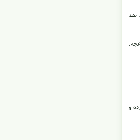
د ضد
غچه،
ده و