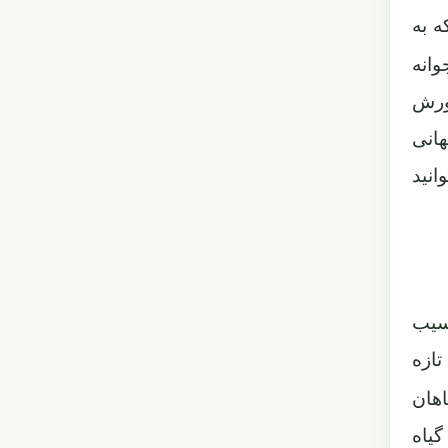
ه به
وانه
رورش
هانی
انید
آسیب
تازه
اهان
گیاه