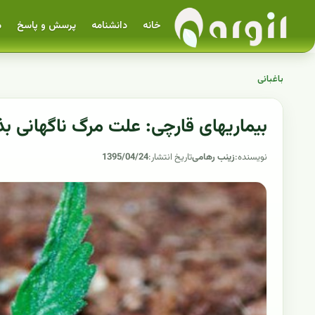
خانه
دانشنامه
پرسش و پاسخ
م
باغبانی
بیماریهای قارچی: علت مرگ ناگهانی ب
نویسنده:
زینب رهامی
تاریخ انتشار:
1395/04/24