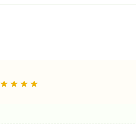
★
★
★
★