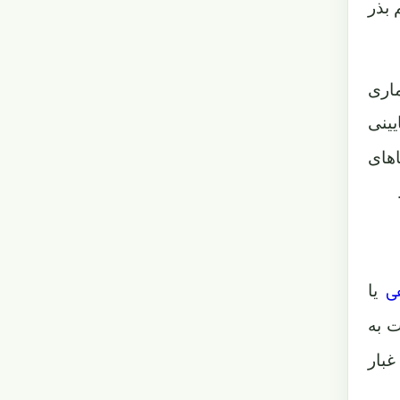
 بذر
ماری
یینی
های
ی
یا
ت به
غبار