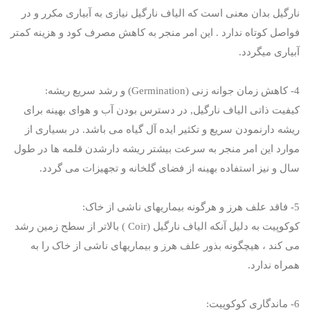
نارگیل بدان معنی است که الیاف نارگیل نیازی به آبیاری مکرر و در
فواصل کوتاه ندارد . این امر منجر به کاهش مصرف کود و هزینه کمتر
آبیاری میگردد.
4- کاهش زمان جوانه زنی (Germination) و رشد سریع ریشه:
کیفیت ذاتی الیاف نارگیل, در دسترس بودن آب و هوای بهینه برای
ریشه دارنمودن سریع و تکثیر ایده آل گیاه می باشد. در بسیاری از
موارد این امر منجر به سرعت بیشتر ریشه دارشدن قلمه ها در طول
سال و نیز استفاده بهینه از فضای گلخانه و تجهیزات می گردد.
5- فاقد علف هرز و هرگونه بیماریهای ناشی از خاک:
کوکوپیت به دلیل آنکه الیاف نارگیل (Coir ) بالاتر از سطح زمین رشد
می کند ، هیچگونه بذور علف هرز و بیماریهای ناشی از خاک را به
همراه ندارد.
6- ماندگاری کوکوپیت: