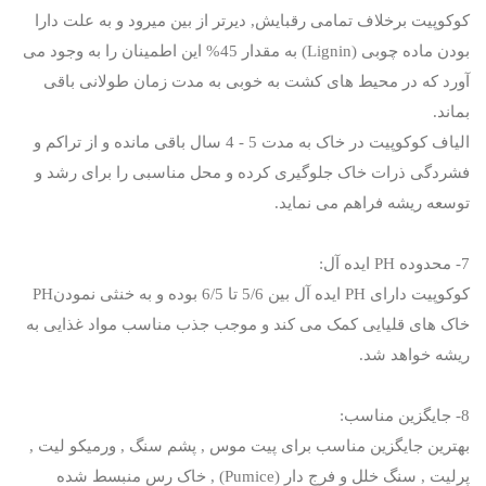
کوکوپیت برخلاف تمامی رقبایش, دیرتر از بین میرود و به علت دارا
بودن ماده چوبی (Lignin) به مقدار 45% این اطمینان را به وجود می
آورد که در محیط های کشت به خوبی به مدت زمان طولانی باقی
بماند.
الیاف کوکوپیت در خاک به مدت 5 - 4 سال باقی مانده و از تراکم و
فشردگی ذرات خاک جلوگیری کرده و محل مناسبی را برای رشد و
توسعه ریشه فراهم می نماید.
7- محدوده PH ایده آل:
کوکوپیت دارای PH ایده آل بین 5/6 تا 6/5 بوده و به خنثی نمودنPH
خاک های قلیایی کمک می کند و موجب جذب مناسب مواد غذایی به
ریشه خواهد شد.
8- جایگزین مناسب:
بهترین جایگزین مناسب برای پیت موس , پشم سنگ , ورمیکو لیت ,
پرلیت , سنگ خلل و فرج دار (Pumice) , خاک رس منبسط شده