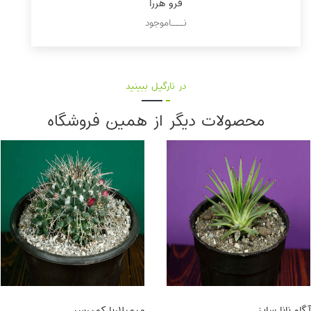
فرو هررا
نـــاموجود
در نارگیل ببینید
محصولات دیگر از همین فروشگاه
آگاو نانا سایز
میمیلاریا کمپرس