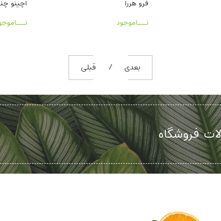
آگاو فیلیفرا
فرو هررا
نـــاموجود
نـــاموجود
بعدی
قبلی
ات فروشگاه