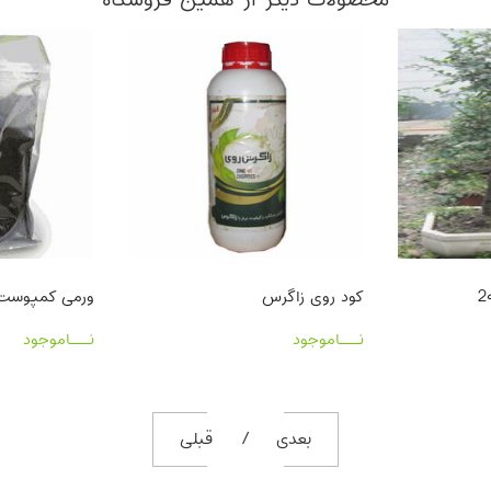
کود روی زاگرس
ورمی کمپوست گیلدا 
نـــاموجود
نـــاموجود
بعدی
قبلی