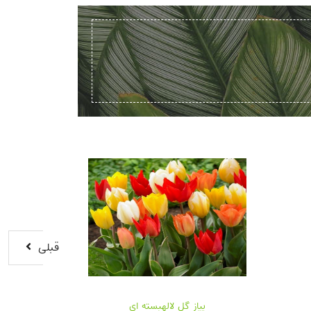
قبلی
ود بهاران ۱
پیاز گل لالهبسته ای