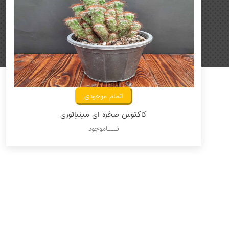
اتمام موجودی
کاکتوس صخره ای مینیاتوری
نـــاموجود