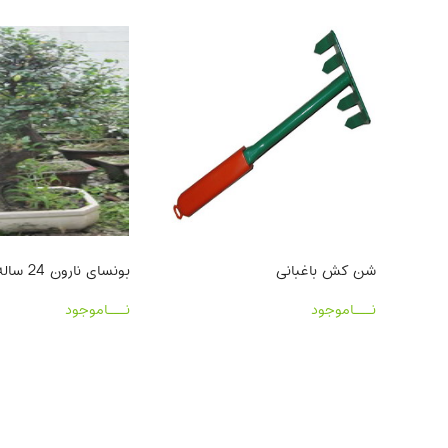
شن کش باغبانی
بونسای نارون 24 ساله2
نـــاموجود
نـــاموجود