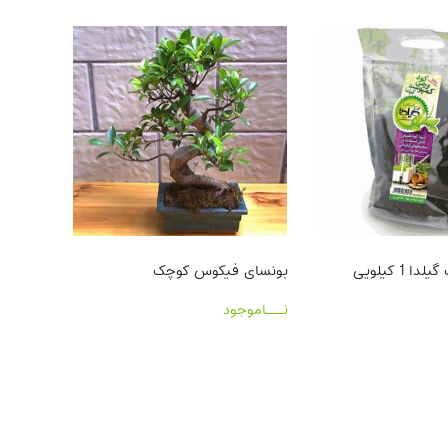
1 کیلویی
بونسای فیکوس کوچک
بذرگل 
نـــاموجود
نـــامو