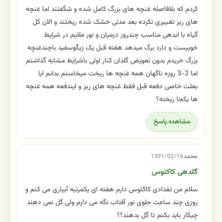
کردم که بلافاصله غنچه های بزرگ کامل شده و شگفتند اما غنچه
های ریز تغییری نکرده بعد مدتی خشک شده ریختند و الان کل
گیاه با ابدهی مناسب چندروز درمیان و نور ملایم در شرایط
خوبیست و دارد برگ میدهد هفته قبل یک زیگوسفید باچندغنچه
بزرگ خریدم بدون تعویض گلدان کنار اولی باشرایط مشابه گذاشتم
اما 2-3 روزه ناگهان همه غنچه ها ریخت میخاستم بدانم ایا
بعلت خاصی دفعه قبل فقط غنچه های ریز و ایندفعه همه غنچه
ها یکجا ریخته؟
مشاهده پاسخ
محمد
1391/02/16
گلدهی کاکتوس
سلام من تعدادی کاکتوس دارم هفته ای یکمرتبه آبیاری می کنم و
روزی چند ساعت جلوی نور آفتاب نگه می دارم ولی گل نمی دهند
چیکار باید بکنم تا گل بدهند؟؟