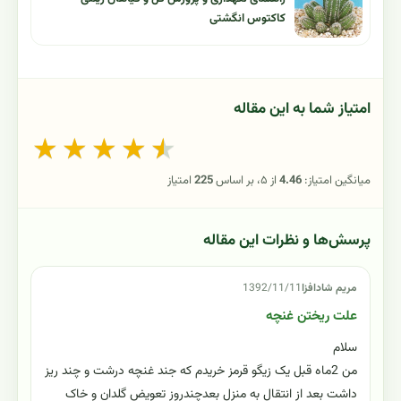
کاکتوس انگشتی
امتیاز شما به این مقاله
★
★
★
★
★
میانگین امتیاز:
4.46
از ۵، بر اساس
225
امتیاز
پرسش‌ها و نظرات این مقاله
مریم شادافزا
1392/11/11
علت ریختن غنچه
سلام
من 2ماه قبل یک زیگو قرمز خریدم که جند غنچه درشت و چند ریز
داشت بعد از انتقال به منزل بعدچندروز تعویض گلدان و خاک