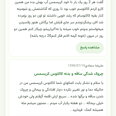
گفت هر 2 روز یک بار تا خود کریسمس آب بهش بده من همین
کارو کردم کاکتوسم خوب بود تا روزی که گذاشتمش رو شومینه
کنار بقیه کاکتوسام که رشد خوبی داشتند تو اون دو روز پژمرده
شد الان برشگردوندم سر جای قبلش اما برگاش هنوز پلاسیدن
میخواستم بدونم خوب میشه یا نه؟ابیاریشو چیکار کنم همین دو
روز در میون (خونه گرمه الانم فکر کنم20 درجه باشه)
مشاهده پاسخ
عليرضا سجادي
1398/07/19
چروک شدگی ساقه و بدنه کاکتوس کریسمس
با سلام و تشکر بابت کمکهای شما کاکتوس کریسمس من در
حالیکه دما و نور تغییر نکرده دچار افتادگی و بیحالی و چروک
شدن ساقه و برگها شده ‌.. سریع ازش قلمه گرفتم ولی خودش
خیلی بیحاله .. دو هفته یکبار آب میدم .. ممنون میشم مثه
همیشه کمک فرمایید .