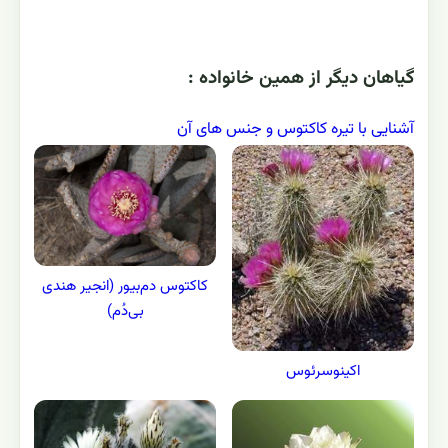
گياهان ديگر از همين خانواده :
آشنایی با تیره کاکتوس و جنس های آن
کاکتوس دم‌بیور (انجیر هندی
بی‌دُم)
اکینوسرئوس