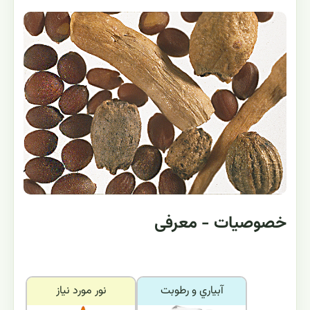
خصوصیات - معرفی
آبياري و رطوبت
نور مورد نياز