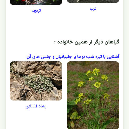
ترب
تربچه
گياهان ديگر از همين خانواده :
آشنایی با تیره شب بوها یا چلیپائیان و جنس های آن
رشاد قفقازی