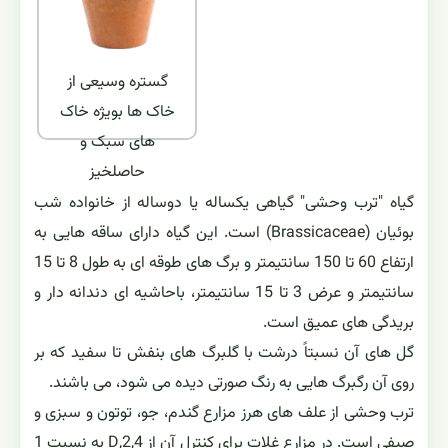
گستره وسیعی از
خاک ها بویژه خاک
های سبک و
حاصلخیز
گیاه "ترب وحشی" گیاهی یکساله یا دوساله از خانواده شب
بوئیان (Brassicaceae) است. این گیاه دارای ساقه هایی به
ارتفاع 60 تا 150 سانتیمتر و برگ های طوقه ای به طول 8 تا 15
سانتیمتر و عرض 3 تا 15 سانتیمتر، باحاشیه ای دندانه دار و
بریدگی های عمیق است.
گل های آن نسبتاً درشت با گلبرگ های بنفش تا سفید که بر
روی آن رگبرگ هایی به رنگ صورتی دیده می شود، می باشند.
ترب وحشی از علف های هرز مزارع گندم، جو، توتون و سبزی و
صیفی است. در مزارع غلات برای کنترل آن از 2,4,D به نسبت 1