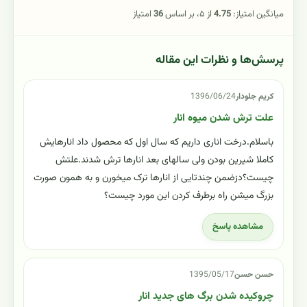
میانگین امتیاز:
4.75
از ۵، بر اساس
36
امتیاز
پرسش‌ها و نظرات این مقاله
کریم جلودار
1396/06/24
علت ترش شدن میوه انار
باسلام.درخت اناری داریم که سال اول که محصول داد انارهایش
کاملا شیرین بودن ولی سالهای بعد انارها ترش شدند.علتش
چیست؟دزضمن چندتایی از انارها ترک میخورن و به همون صورت
بزرگ میشن راه برطرف کردن این مورد چیست؟
مشاهده پاسخ
حسن حسن
1395/05/17
چروکیده شدن برگ های جدید انار