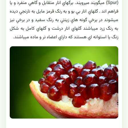
(Spur) ميگويند ميرويند. برگهاي انار متقابل و گاهي منفرد و يا
فراهم اند . گلهاي انار بي بو و به رنگ قرمز مايل به نارنجي ديده
ميشوند در برخي گونه هاي زينتي به رنگ سفيد و در برخي نيز
به رنگ زرد ميباشند گلهاي انار درشت و گلهاي كامل به شكل
زنگ يا استوانه اي هستند كه داراي اعضاء نر و ماده ميباشند.