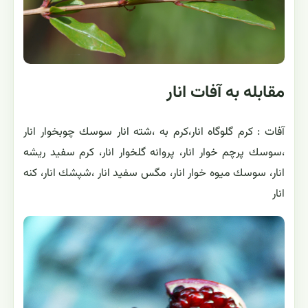
مقابله به آفات انار
آفات : كرم گلوگاه انار،كرم به ،شته انار سوسك چوبخوار انار
،سوسك پرچم خوار انار، پروانه گلخوار انار، كرم سفيد ريشه
انار، سوسك ميوه خوار انار، مگس سفيد انار ،شپشك انار، كنه
انار