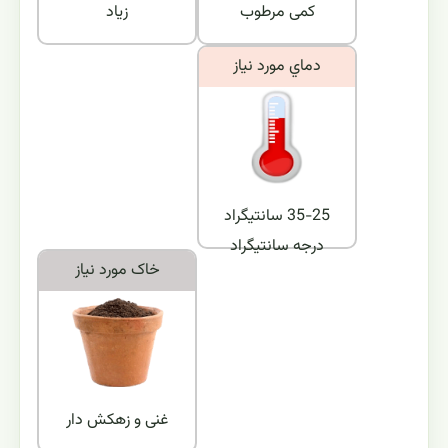
کمی مرطوب
زیاد
دماي مورد نياز
35-25 سانتيگراد
درجه سانتیگراد
خاک مورد نياز
غنی و زهکش دار