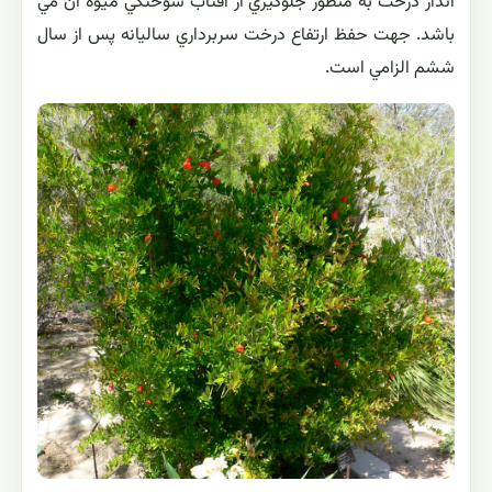
انداز درخت به منظور جلوگيري از آفتاب سوختگي ميوه آن مي
باشد. جهت حفظ ارتفاع درخت سربرداري ساليانه پس از سال
ششم الزامي است.