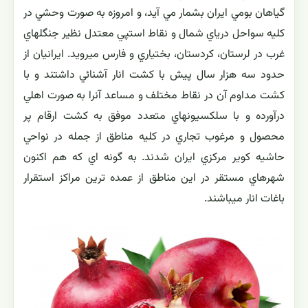
گياهان بومي ايران بشمار مي آيد، و امروزه به صورت وحشي در
كليه سواحل درياي شمال و نقاط استپي معتدل نظير جنگلهاي
غرب در لرستان، كردستان، بختياري و فارس ميرويد. ايرانيان از
حدود سه هزار سال پيش با كشت انار آشنائي داشتند و با
كشت مداوم آن در نقاط مختلف و مساعد آنرا به صورت اهلي
درآورده و با سلكسيونهاي متعدد موفق به كشت ارقام پر
محصول و مرغوب تجاري در كليه مناطق از جمله در نواحي
حاشيه كوير مركزي ايران شدند. به گونه اي كه هم اكنون
شهرهاي مستقر در اين مناطق از عمده ترين مراكز استقرار
باغات انار ميباشند.