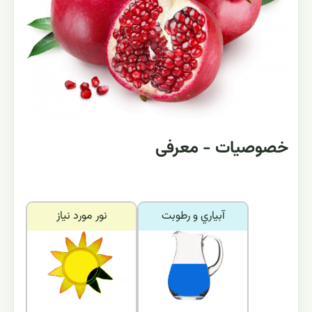
خصوصیات - معرفی
آبياري و رطوبت
نور مورد نياز