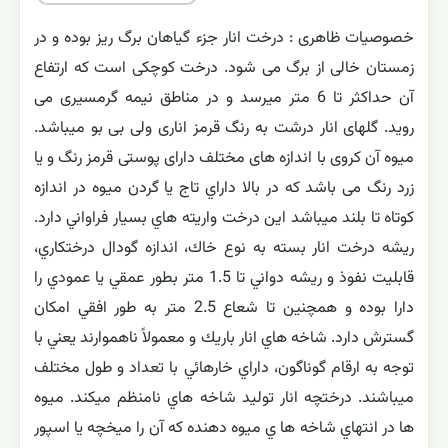
خصوصیات ظاهری : درخت انار جزء گیاهان برگ ریز بوده و در
زمستان خالی از برگ می شود. درخت کوچکی است که ارتفاع
آن حداكثر تا 6 متر میرسد و در مناطق نیمه گرمسیری می
روید. گلهای انار درشت به رنگ قرمز اناری ولی بی بو میباشد.
میوه آن کروی با اندازه های مختلف دارای پوستی قرمز رنگ و یا
زرد رنگ می باشد كه در بالا داراي تاج يا گردن ميوه در اندازه
كوتاه تا بلند ميباشد اين درخت واريته هاي بسيار فراواني دارد.
ريشه درخت انار بسته به نوع خاك، اندازه گودال درختكاري،
قابليت نفوذ و ريشه دواني تا 1.5 متر بطور عمقي يا عمودي را
دارا بوده و همچنين تا شعاع 2.5 متر به طور افقي امكان
گسترش دارد. شاخه هاي انار باريك و معمولاً ناهموارند يعني با
توجه به ارقام گوناگون، داراي خارهائي با تعداد و طول مختلف
ميباشند. درختچه انار توليد شاخه هاي نامنظم ميكند. ميوه
ها در انتهاي شاخه ها ي ميوه دهنده كه آن را ميخچه يا اسپور