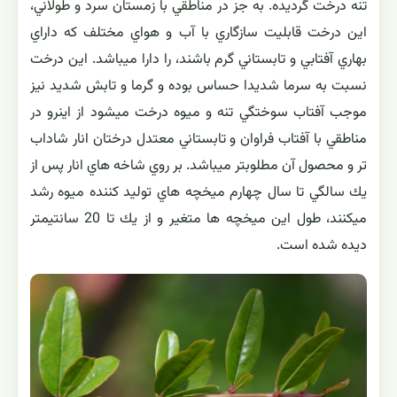
تنه درخت گرديده. به جز در مناطقي با زمستان سرد و طولاني،
اين درخت قابليت سازگاري با آب و هواي مختلف كه داراي
بهاري آفتابي و تابستاني گرم باشند، را دارا ميباشد. اين درخت
نسبت به سرما شديدا حساس بوده و گرما و تابش شديد نيز
موجب آفتاب سوختگي تنه و ميوه درخت ميشود از اينرو در
مناطقي با آفتاب فراوان و تابستاني معتدل درختان انار شاداب
تر و محصول آن مطلوبتر ميباشد. بر روي شاخه هاي انار پس از
يك سالگي تا سال چهارم ميخچه هاي توليد كننده ميوه رشد
ميكنند، طول اين ميخچه ها متغير و از يك تا 20 سانتيمتر
ديده شده است.