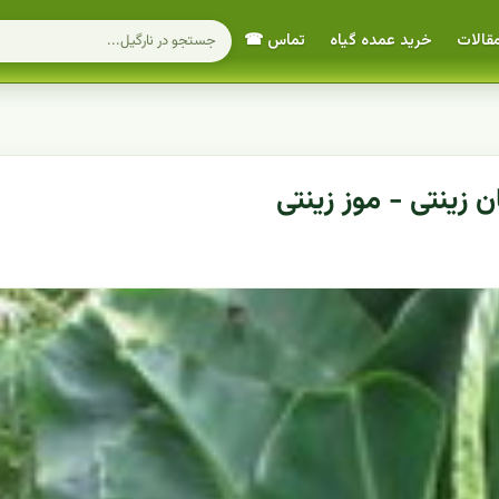
قالات
خرید عمده گیاه
تماس ☎
 زینتی - موز زینتی