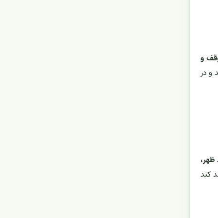
 متوقف و
 و در
 ظهر،
د کند