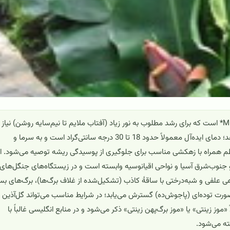
موز زینتی *Musa* ‘Bananarama’ یک رقم زینتی از جنس *Musa* است که برای رشد مطلوب به نور زیاد (آفتاب ملایم تا نیم‌سایه روشن) نیاز
دارد و در محیط‌های گرم و مرطوب بهترین عملکرد را نشان می‌دهد؛ دمای ایده‌آل معمولاً حدود 18 تا 30 درجه سانتی‌گراد است و به سرما و
م همراه با زهکشی مناسب برای جلوگیری از پوسیدگی ریشه توصیه می‌شود. از
 جنوب‌شرق آسیا و نواحی اقیانوسیه وابسته است و در زیستگاه‌های جنگل‌های
ی علفی و شبه‌درختی با ساقهٔ کاذب (تشکیل‌شده از غلاف برگ‌ها)، برگ‌های بسی
رت توده‌ای (پاجوش‌ده) گسترش می‌یابد؛ در شرایط مناسب می‌تواند گل‌آذین 
«موز زینتی» یا «موز برگ‌پهن زینتی» ذکر می‌شود و در منابع انگلیسی غالباً با