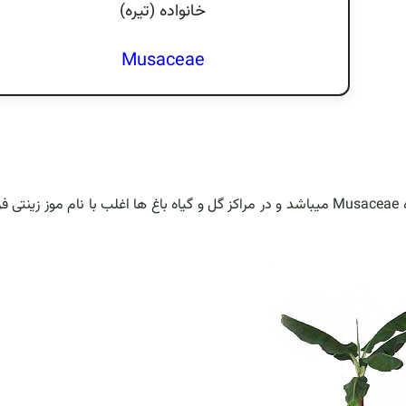
خانواده (تيره)
Musaceae
این گیاه خانگی که نوعی موز میباشد از جنس Musa و خانواده Musaceae میباشد و در مراکز گل و گیاه باغ ها اغلب با نام موز ز