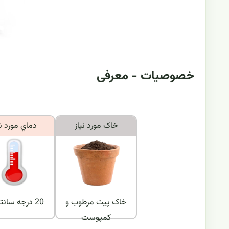
خصوصیات - معرفی
خاک مورد نياز
دماي مورد ني
خاک پیت مرطوب و
20 درجه سانتیگراد
کمپوست