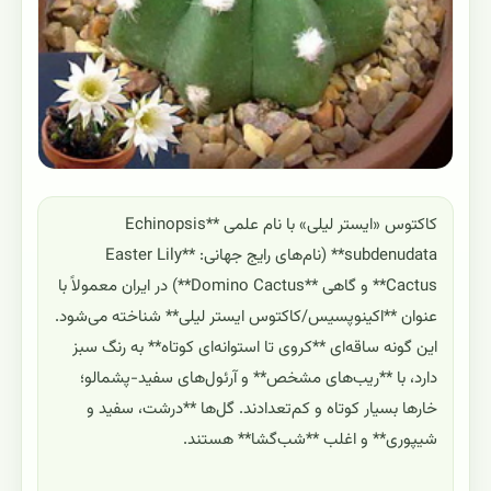
کاکتوس «ایستر لیلی» با نام علمی **Echinopsis
subdenudata** (نام‌های رایج جهانی: **Easter Lily
Cactus** و گاهی **Domino Cactus**) در ایران معمولاً با
عنوان **اکینوپسیس/کاکتوس ایستر لیلی** شناخته می‌شود.
این گونه ساقه‌ای **کروی تا استوانه‌ای کوتاه** به رنگ سبز
دارد، با **ریب‌های مشخص** و آرئول‌های سفید-پشمالو؛
خارها بسیار کوتاه و کم‌تعدادند. گل‌ها **درشت، سفید و
شیپوری** و اغلب **شب‌گشا** هستند.