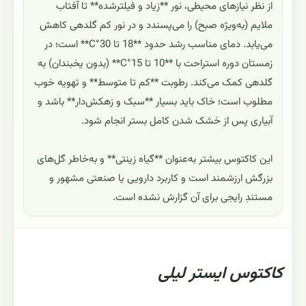
از نظر نیازهای محیطی، نور **زیاد و فیلترشده** تا آفتاب
ملایم (به‌ویژه صبح) را می‌پسندد و در نور کم گلدهی کاهش
می‌یابد. دمای مناسب رشد حدود **18 تا 30°C** است؛ در
زمستان دوره استراحت با **10 تا 15°C** (بدون یخبندان) به
گلدهی کمک می‌کند. رطوبت **کم تا متوسط** و تهویه خوب
مطلوب است؛ خاک باید بسیار **سبک و زهکش‌دار** باشد و
آبیاری پس از خشک شدن کامل بستر انجام شود.
این کاکتوس بیشتر به‌عنوان **گیاه زینتی** و به‌خاطر گل‌های
بزرگش ارزشمند است و کاربرد دارویی یا صنعتی مشهور و
مستندِ رایجی برای آن گزارش نشده است.
کاکتوس ایستر لیلی