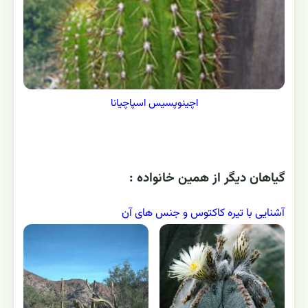
اچينوپسيس اسپاچیانا
گياهان ديگر از همين خانواده :
آشنایی با تیره کاکتوس و جنس های آن