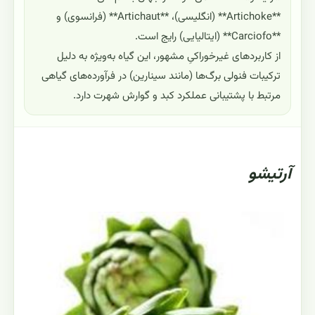
**Artichoke** (انگلیسی)، **Artichaut** (فرانسوی) و
**Carciofo** (ایتالیایی) رایج است.
از کاربردهای غیرخوراکیِ مشهور، این گیاه به‌ویژه به دلیل
ترکیبات فنولی برگ‌ها (مانند سینارین) در فرآورده‌های گیاهی
مرتبط با پشتیبانی عملکرد کبد و گوارش شهرت دارد.
آرتیشو