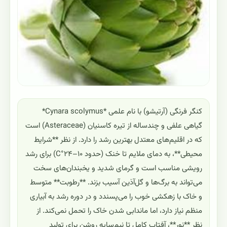
کنگر فرنگی (آرتیشو) با نام علمی *Cynara scolymus*
گیاهی علفی و چندساله از تیره کاسنیان (Asteraceae) است
که در اقلیم‌های معتدل بهترین رشد را دارد. از نظر **شرایط
محیطی**، به دمای ملایم تا خنک (حدود ۱۰–۲۴°C) برای رشد
رویشی مناسب است و گرمای شدید و یخبندان‌های سخت
می‌تواند به برگ‌ها و گل‌آذین آسیب بزند. **رطوبت** متوسط
و خاک با زهکشی خوب را می‌پسندد و در دوره رشد به آبیاری
منظم نیاز دارد، اما ماندابی شدن خاک را تحمل نمی‌کند. از
نظر **نور**، آفتاب کامل تا نیم‌سایه روشن برای تولید