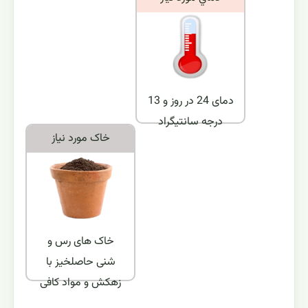
دمای 24 در روز و 13
درجه سانتیگراد
خاک مورد نياز
خاک های رس و
شنی حاصلخیز با
زهکش و مواد کافی