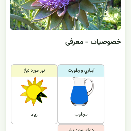
خصوصیات - معرفی
آبياري و رطوبت
نور مورد نياز
مرطوب
زیاد
دماي مورد نياز