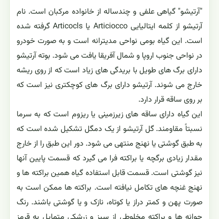
"آرتیشو" گیاهی علفی و چندساله از خانواده مرکبان است. نام
آرتیشو از کلمه ایتالیایی Articiocco یا Articocls گرفته شده
است. این گیاه بومی نواحی مدیترانه است و به صورت خودرو
در نواحی جنوب اروپا و شمال آفریقا یافت می شود. بوته آرتیشو
دارای برگ های طویل با بریدگی های زیاد است که از روی ریشه
خارج می شوند. آرتیشو دارای برگ های کوچکتری نیز است که
بر روی ساقه قرار دارد.
این گیاه دارای ساقه های زیرزمینی یا ریزوم است که به سرما
نسبتاً مقاومند. گل آرتیشو از یک دمگل تشکیل شده است که
به طبق گوشتی یا نهنج منتهی می شود. دور این طبق را از خارج
مقدار زیادی برگچه یا براکته فرا می گیرد که قسمت پایین آنها
نیز گوشتی است. قسمت قابل استفاده گیاه همین براکته ها و
نهنج غنچه های تکامل نیافته است. براکته ها ممکن است به
صورت پهن و کمتر دراز یا کوتاه، نازک و یا گوشتی باشند. رنگ
جوانه ها و براکته مخلوطی از سبز و زرشکی متمایل به قرمز