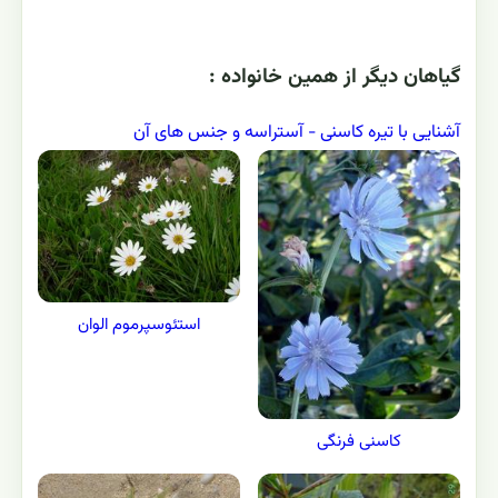
گياهان ديگر از همين خانواده :
آشنایی با تیره کاسنی - آستراسه و جنس های آن
استئوسپرموم الوان
کاسنی فرنگی