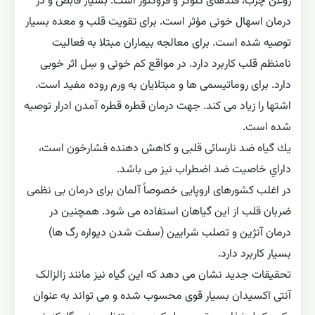
روغن چرب، قندهاى گلوکز و فروکتوز است. بسیار قابض و در
درمان اسهال خونی مؤثر است. براى تقویت قلب و معده بسیار
توصیه شده است. برای معالجه بیماران مبتلا به فعالیت
نامنظم قلب کاربرد دارد. در مواقع کم خونى و سِل اثر خوبی
دارد. برای روماتیسمى ها و مبتلایان به ورم روده مفید است.
اشتها را زیاد مى کند. جهت درمان قطره قطره آمدن ادرار توصیه
شده است.
يك گياه ضد نارسائی قلبی و كاهش دهنده فشارخون است،
داراي خاصيت ضد اضطراب نيز می باشد.
در اغلب کشورهای اروپایی خصوصاً آلمان برای درمان بی ‌نظمی
ضربان قلب از این گیاهان استفاده می ‌شود. همچنین در
درمان آنژین و تصلب شرایین (سفت شدن دیواره رگ‌ ها)‌
بسیار کاربرد دارد.
تحقیقات جدید نشان می ‌دهد که این گیاه نیز مانند زالزالک
آنتی ‌اکسیدان بسیار قوی محسوب شده و می‌ تواند به عنوان