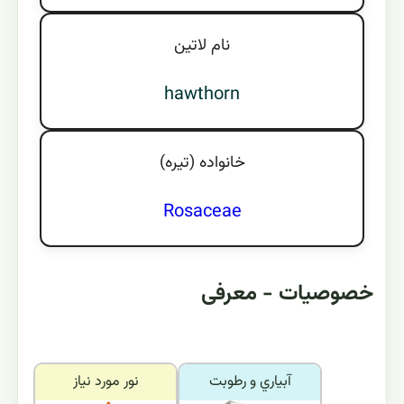
نام لاتين
hawthorn
خانواده (تيره)
Rosaceae
خصوصیات - معرفی
آبياري و رطوبت
نور مورد نياز