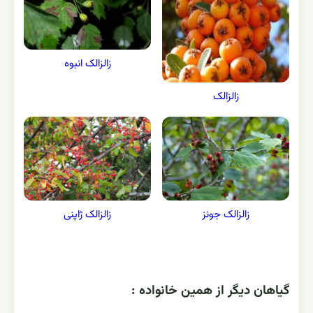
زالزالک انبوه
زالزالک
زالزالک جونز
زالزالک ژاپنی
گياهان ديگر از همين خانواده :