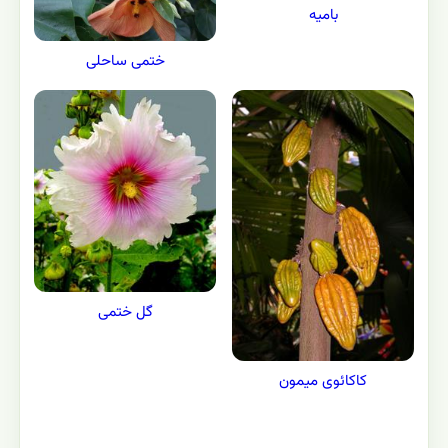
بامیه
ختمی ساحلی
گل ختمی
کاکائوی میمون