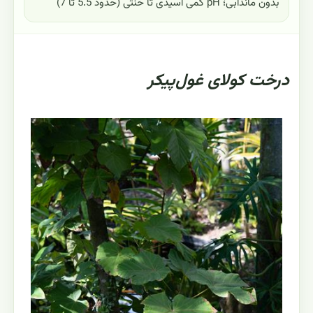
بدون ماندابی؛ pH کمی اسیدی تا خنثی (حدود 5.5 تا 7)
درخت کولای غول‌پیکر