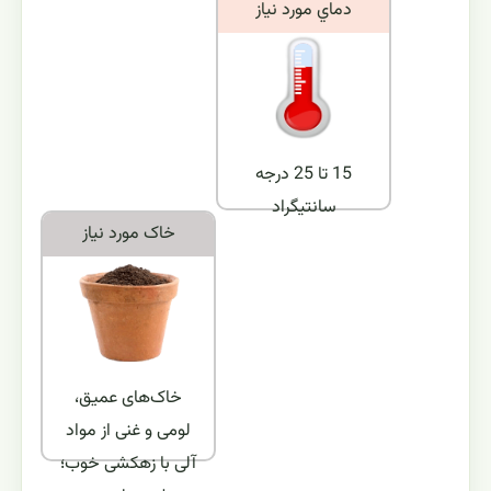
دماي مورد نياز
15 تا 25 درجه
سانتیگراد
خاک مورد نياز
خاک‌های عمیق،
لومی و غنی از مواد
آلی با زهکشی خوب؛