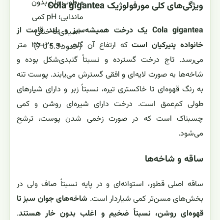
مرطوب ولی بدون
ویژگی‌های کلی مورفولوژیک Cola gigantea
ماندابی؛ pH کمی
Cola gigantea یک درخت همیشه‌سبز و بلند قامت از
اسیدی تا خنثی
خانواده پنیرکیان است
که ارتفاع آن گاهی به ۲۰–۲۵ متر
(حدود 5.5 تا 7)
می‌رسد. تاج درخت گسترده و نسبتاً گنبدی‌شکل بوده و
شاخه‌ها به صورت لایه‌ای و افقی گسترش می‌یابند. پوست تنه
به رنگ قهوه‌ای تا خاکستری تیره، نسبتاً زبر و دارای شیارهای
طولی کم‌عمق است. درخت دارای شیره‌ای روشن و کمی
چسبناک است که در صورت زخمی شدن پوست، ترشح
می‌شود.
ساقه و شاخه‌ها
ساقه اصلی قطور، استوانه‌ای و در پایه نسبتاً صاف ولی در
بخش‌های مسن‌تر کمی شیاردار است.
شاخه‌های جوان سبز تا
قهوه‌ای روشن، نسبتاً ضخیم و اغلب بدون خار هستند
.