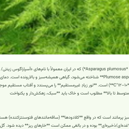
اسپارگوس ستاسیوس (*Asparagus setaceus*؛ مترادف رایج: *Asparagus plumosus*) که در ایران معمولاً با نام‌های «آسپاراگوس زینتی/
پرمانند» و در جهان با نام‌های **Asparagus fern** و **Plumose asparagus** شناخته می‌شود، گیاهی همیشه‌سبز و بالارونده است. دمای
مناسب رشد آن حدود **۱۸–۲۶°C** (حداقل قابل‌تحمل نزدیک **۱۰–۱۲°C**) است. **نور زیادِ غیرمستقیم** را می‌پسندد و آفتاب مستقیم 
متوسط تا بالا** مطلوب است و خاک باید **سبک، زهکش‌دار و یکنواخت
سبزِ پرمانند است که در واقع **کلادودها** (ساقه‌مانندهای فتوسنتزکننده) هست
ده‌ای/ذخیره‌ای** بوده و در بالغی ممکن است **خارهای ریز** دیده شود. گل‌