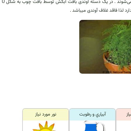
. هرچه به سمت مرک
د لذا فاقد غلاف آوندی میباشد .
از
آبياري و رطوبت
نور مورد نياز