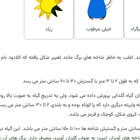
خیلی مرطوب
زیاد
. اغلب به خاطر شاخه های برگ مانند تغییر شکل یافته که کلادود نام د
۶ سانتی متر می رسد
ن گیاه گلدانی پرورش داده می شود. ولی به تدریج گیاه به صورت بالا رون
آمده و ساقه های اصلی تولید شاخه های افقی می کند. این گونه واریته دیگری دارد که پا کوتاه بوده و به بلند
ه، کروی شکل، کوچک و قرمز می باشد.
مارچوبه زبره، بومی آفریقای جنوبی و ناتال است ارتفاع بوته ۳۰ سانتی متر و گسترش شاخه ها ۱۰۰ تا ۱۵۰ سانتی متر می با
شاخه های آویزان است به عنوان گلدان آویزی مصرف دارد. برگ های آن 