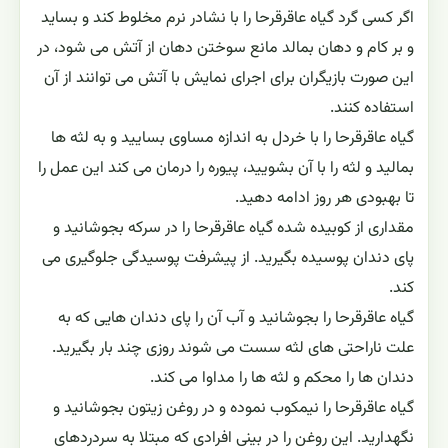
اگر كسى گرد گیاه عاقرقرحا را با نشادر نرم مخلوط كند و بسايد
و بر كام و دهان بمالد مانع سوختن دهان از آتش مى شود، در
اين صورت بازيگران براى اجراى نمايش با آتش مى توانند از آن
استفاده كنند.
گیاه عاقرقرحا را با خردل به اندازه مساوى بساييد و به لثه ها
بماليد و لثه را با آن بشوييد، پيوره را درمان مى كند اين عمل را
تا بهبودى هر روز ادامه دهيد.
مقدارى از كوبيده شده گیاه عاقرقرحا را در سركه بجوشانيد و
پاى دندان پوسيده بگيريد. از پيشرفت پوسيدگى جلوگيرى مى
كند.
گیاه عاقرقرحا را بجوشانيد و آب آن را پاى دندان هايى كه به
علت ناراحتى هاى لثه سست مى شوند روزى چند بار بگيريد.
دندان ها را محكم و لثه ها را مداوا مى كند.
گیاه عاقرقرحا را نيمكوب نموده و در روغن زيتون بجوشانيد و
نگهداريد. اين روغن را در بينى افرادى كه مبتلا به سردردهاى