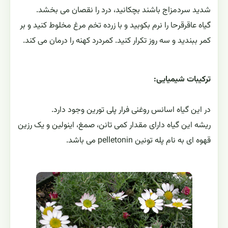
شديد سردمزاج باشند بچكانيد، درد را نقصان مى بخشد.
گیاه عاقرقرحا را نرم بكوبيد و با زرده تخم مرغ مخلوط كنيد و بر
كمر ببنديد و سه روز تكرار كنيد. كمردرد كهنه را درمان مى كند.
ترکیبات شیمیایی:
در این گیاه اسانس روغنی فرار پلی تورین وجود دارد.
ریشه این گیاه دارای مقدار کمی تانن، صمغ، اینولین و یک رزین
قهوه ای به نام پله تونین pelletonin می باشد.