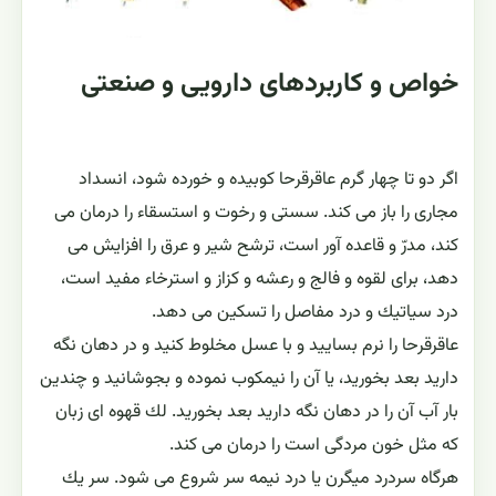
خواص و کاربردهای دارویی و صنعتی
اگر دو تا چهار گرم عاقرقرحا كوبيده و خورده شود، انسداد
مجارى را باز مى كند. سستى و رخوت و استسقاء را درمان مى
كند، مدرّ و قاعده آور است، ترشح شير و عرق را افزايش مى
دهد، براى لقوه و فالج و رعشه و كزاز و استرخاء مفيد است،
درد سياتيك و درد مفاصل را تسكين مى دهد.
عاقرقرحا را نرم بساييد و با عسل مخلوط كنيد و در دهان نگه
داريد بعد بخوريد، يا آن را نيمكوب نموده و بجوشانيد و چندين
بار آب آن را در دهان نگه داريد بعد بخوريد. لك قهوه اى زبان
كه مثل خون مردگى است را درمان مى كند.
هرگاه سردرد ميگرن يا درد نيمه سر شروع مى شود. سر يك