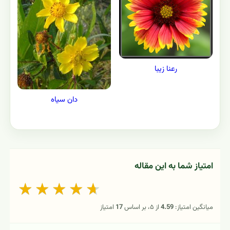
رعنا زیبا
دان سیاه
امتیاز شما به این مقاله
★
★
★
★
★
میانگین امتیاز:
4.59
از ۵، بر اساس
17
امتیاز