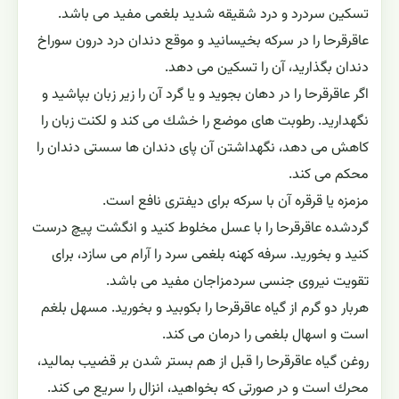
تسكين سردرد و درد شقيقه شديد بلغمى مفيد مى باشد.
عاقرقرحا را در سركه بخيسانيد و موقع دندان درد درون سوراخ
دندان بگذاريد، آن را تسكين مى دهد.
اگر عاقرقرحا را در دهان بجويد و يا گرد آن را زير زبان بپاشيد و
نگهداريد. رطوبت هاى موضع را خشك مى كند و لكنت زبان را
كاهش مى دهد، نگهداشتن آن پاى دندان ها سستى دندان را
محكم مى كند.
مزمزه يا قرقره آن با سركه براى ديفترى نافع است.
گردشده عاقرقرحا را با عسل مخلوط كنيد و انگشت پيچ درست
كنيد و بخوريد. سرفه كهنه بلغمى سرد را آرام مى سازد، براى
تقويت نيروى جنسى سردمزاجان مفيد مى باشد.
هربار دو گرم از گیاه عاقرقرحا را بكوبيد و بخوريد. مسهل بلغم
است و اسهال بلغمى را درمان مى كند.
روغن گیاه عاقرقرحا را قبل از هم بستر شدن بر قضيب بماليد،
محرك است و در صورتى كه بخواهيد، انزال را سريع مى كند.