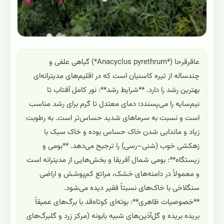
عاقرقرحا (*Anacyclus pyrethrum*) گیاهی علفی و
چندساله از تیره کاسنیان است که در اقلیم‌های مدیترانه‌ای
بهترین رشد را دارد. **شرایط رشد**: نور کامل آفتاب تا
نیم‌سایه را می‌پسندد؛ دمای معتدل تا گرم برای رشد مناسب
است و نسبت به سرماهای شدید حساس‌تر است. به رطوبت
زیاد و ماندابی شدن خاک حساس بوده و خاک سبک با
زهکشی خوب (شنی–رسی) را ترجیح می‌دهد. **بومی و
زیستگاه**: بومی شمال آفریقا و بخش‌هایی از مدیترانه است
و معمولاً در دامنه‌های خشک، مراتع کم‌پوشش و اراضی
سنگلاخی با خاک‌های نسبتاً فقیر دیده می‌شود.
**خصوصیات ظاهری**: بوته‌ای کوتاه‌قد با برگ‌های عمیقاً
بریده‌ بریده و گل‌آذین‌های شبیه بابونه (مرکز زرد و گلبرگ‌های