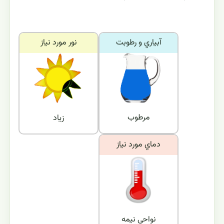
آبياري و رطوبت
نور مورد نياز
مرطوب
زیاد
دماي مورد نياز
نواحی نیمه