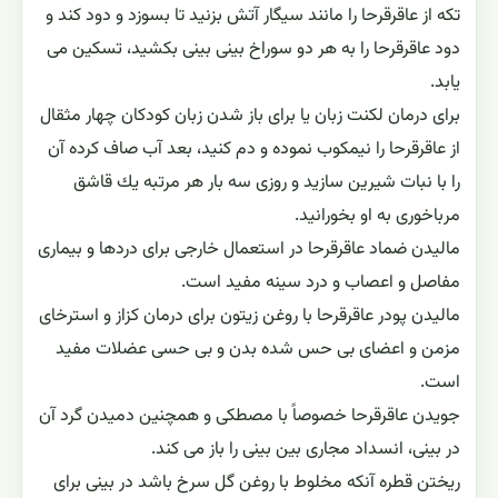
تكه از عاقرقرحا را مانند سيگار آتش بزنيد تا بسوزد و دود كند و
دود عاقرقرحا را به هر دو سوراخ بينى بينى بكشيد، تسكين مى
يابد.
براى درمان لكنت زبان يا براى باز شدن زبان كودكان چهار مثقال
از عاقرقرحا را نيمكوب‏ نموده و دم كنيد، بعد آب صاف‏ كرده آن
را با نبات شيرين سازيد و روزى سه بار هر مرتبه يك قاشق
مرباخورى به او بخورانيد.
ماليدن ضماد عاقرقرحا در استعمال خارجى براى دردها و بيمارى
مفاصل و اعصاب و درد سينه مفيد است.
ماليدن پودر عاقرقرحا با روغن زيتون براى درمان كزاز و استرخاى
مزمن و اعضاى بى حس شده بدن و بى حسى عضلات مفيد
است.
جويدن عاقرقرحا خصوصاً با مصطكى و همچنين دميدن گرد آن
در بينى، انسداد مجارى بين بينى را باز مى كند.
ريختن قطره آنكه مخلوط با روغن گل سرخ باشد در بينى براى