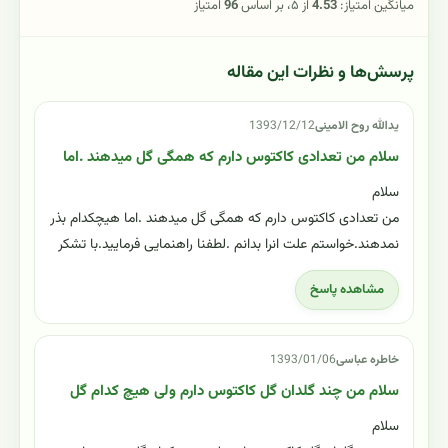
میانگین امتیاز:
4.53
از ۵، بر اساس
96
امتیاز
پرسش‌ها و نظرات این مقاله
یدالله روح الامینی
1393/12/12
سلام من تعدادی کاکتوس دارم که همگی گل میدهند .اما
سلام
من تعدادی کاکتوس دارم که همگی گل میدهند .اما هیچکدام بذر
نمدهند.خواستم علت انرا بدانم .لطفنا راهنمایی فرمایید.با تشکر
مشاهده پاسخ
خاطره عباسی
1393/01/06
سلام من چند گلدان گل کاکتوس دارم ولی هیچ کدام گل
سلام