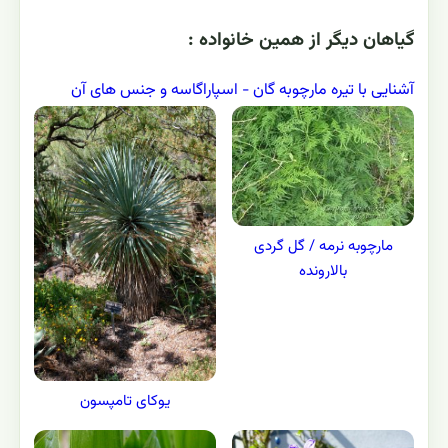
گياهان ديگر از همين خانواده :
آشنایی با تیره مارچوبه گان - اسپاراگاسه و جنس های آن
مارچوبه نرمه / گل گردی
بالارونده
یوکای تامپسون