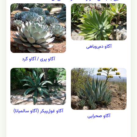
آگاو دم‌روباهی
آگاو پری / آگاو گرد
آگاو غول‌پیکر (آگاو سالمیانا)
آگاو صحرایی