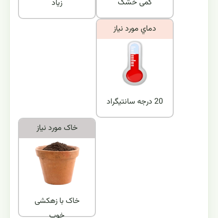
کمی خشک
زیاد
دماي مورد نياز
20 درجه سانتیگراد
خاک مورد نياز
خاک با زهکشی
خوب