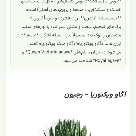
**بومی و زیستگاه**: بومی شمال‌شرق مکزیک (ناحیه‌های
خشک و سنگلاخی، دامنه‌ها و برون‌زدهای آهکی) است.
**خصوصیات ظاهری**: رزت فشرده و تقریباً کروی از
برگ‌های ضخیم، سفت و مثلثیِ سبز تیره با نوارهای سفید
مشخص و نوک تیز؛ معمولاً بدون ساقه آشکار. **نام‌ها**: در
ایران غالباً «آگاو ویکتوریا»/«آگاو ملکه ویکتوریا» گفته
می‌شود؛ در جهان با نام‌های *Queen Victoria agave* و
*Royal agave* شناخته می‌شود.
آگاوِ ویکتوریا - رجیون