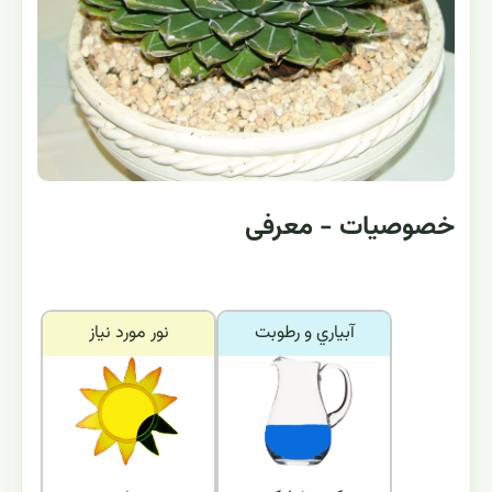
خصوصیات - معرفی
آبياري و رطوبت
نور مورد نياز