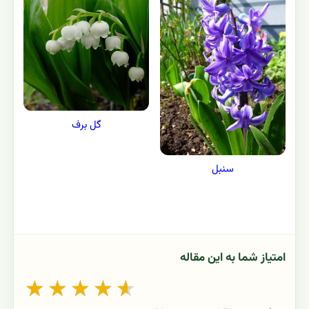
گل برف
سنبل
امتیاز شما به این مقاله
★
★
★
★
★