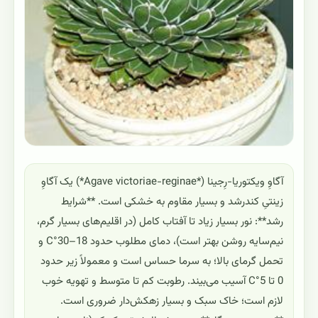
آگاوِ ویکتوریا-رِجینا (*Agave victoriae-reginae*) یک آگاوِ
زینتیِ کندرشد و بسیار مقاوم به خشکی است. **شرایط
رشد**: نور بسیار زیاد تا آفتاب کامل (در اقلیم‌های بسیار گرم،
نیم‌سایه روشن بهتر است)، دمای مطلوب حدود 18–30°C و
تحمل گرمای بالا؛ به سرما حساس است و معمولاً زیر حدود
0 تا 5°C آسیب می‌بیند. رطوبت کم تا متوسط و تهویه خوب
لازم است؛ خاک سبک و بسیار زهکش‌دار ضروری است.