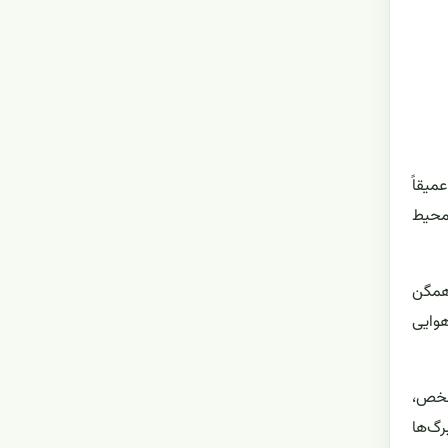
میقاً
 محیط
 همگن
هوایی
مشخص،
رگ‌ها