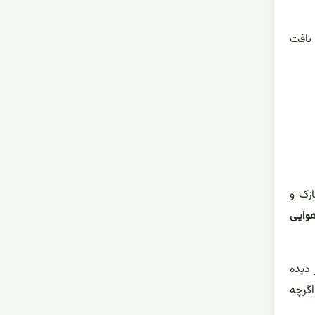
بافت
ازک و
وایی
 دیده
اگرچه