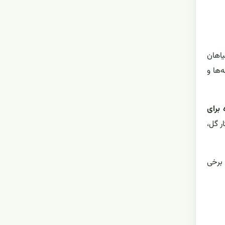
یاهان
‌ها و
 برای
ختار گل،
 برخی