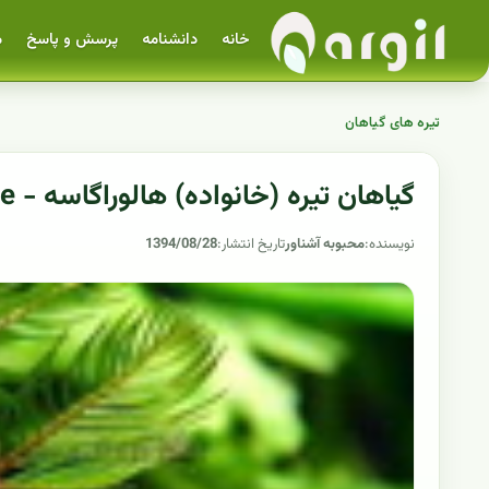
خانه
دانشنامه
پرسش و پاسخ
م
تیره های گیاهان
گیاهان تیره (خانواده) هالوراگاسه - Haloragaceae
نویسنده:
محبوبه آشناور
تاریخ انتشار:
1394/08/28