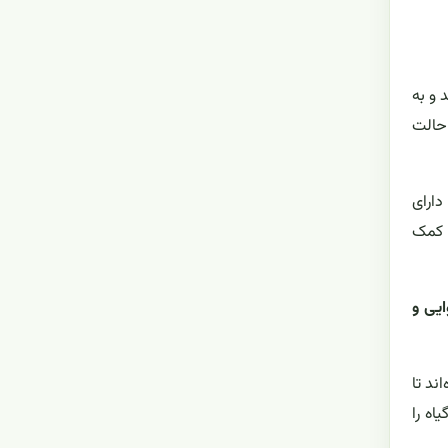
 و به
 حالت
دارای
ر کمک
 هوایی و
ند تا
اه را