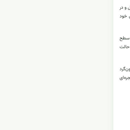
 و در
ن خود
ر سطح
 حالت
ن‌گرد
ره‌ای