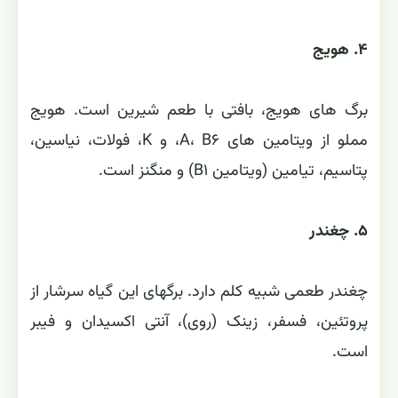
۴. هویج
برگ های هویج، بافتی با طعم شیرین است. هویج
مملو از ویتامین های A، B۶، و K، فولات، نیاسین،
پتاسیم، تیامین (ویتامین B۱) و منگنز است.
۵. چغندر
چغندر طعمی شبیه کلم دارد. برگهای این گیاه سرشار از
پروتئین، فسفر، زینک (روی)، آنتی اکسیدان و فیبر
است.