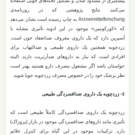
پیشگیری از مسدود شدن و تشکیل لخته‌های خونی استفاده
می‌کنند. نتایج پژوهشی که در روزنامه‌ی
Arzneimittelforschung به چاپ رسیده است نشان می‌دهد
که «کورکومین» موجود در این ادویه تأثیری مشابه با
آسپرین دارد که یک داروی معروف ضدانعقاد خون است.
زردچوبه همچنین یک داروی طبیعی و ضدالتهاب برای
افرادی است که نیاز به داروهای ضدآرتریت دارند. البته
حواستان باشد اگر مشغول مصرف دارو هستید بهتر است
نظر پزشک خود را در خصوص مصرف زردچوبه جویا شوید.
٤- زردچوبه یک داروی ضدافسردگی طبیعی
زردچوبه یک داروی ضدافسردگی کاملاً طبیعی است که
تأثیری مانند داروهای ضدافسردگی موجود در بازار (پروزاک)
دارد. ترکیبات موجود در این گیاه برای کنترل علائم