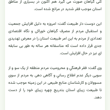
کنی گیاهان صورت می گیرد هم اکنون در بسیاری از مناطق
استان موجب فقر شدید در مراتع شده است.
این دوست دار طبیعت گفت: اﻣﺮﻭﺯﻩ ﺑﻪ ﺩﻟﻴﻞ ﺍﻓﺰﺍﻳﺶ جمعیت
و استقبال مردم از مصرف گیاهان خوراکی و نگاه اقتصادی
تعدادی از مردم به این امر طبیعت استان را در معرض تهدیدی
جدی قرار داده است که متاسفانه هر ساله به طور بی سابقه
ای نیز در حال افزایش است.
وی گفت: ﻓﻘﺮ ﻓﺮﻫﻨﮕﻲ و محرومیت ﻣﺮﺩﻡ ﻣﻨﻄﻘﻪ از یک سو و از
سویی دیگر عدم ﺍﻃﻼﻉ ﺭﺳﺎﻧﻲ و آگاهی دهی به مردم از سوی
ﻣﺴﻮﻭﻻﻥ ﻭ ﻛﺎﺭﺷﻨﺎﺳﺎﻥ منابع طبیعی ﺩﺭ ﺍﻳﻦ ﺯﻣﻴﻨﻪ موجب شده
تا طبیعت زیبای استان بتدریج چهره زیبای خود را از دست
دهد.