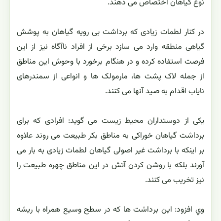
نوع گیاهان اختصاص می دهند.
در کنار لطمات زیادی که برداشت بی رویه گیاهان به پوشش
گیاهی منطقه وارد می سازد برخی از افراد ناآگاه نیز از این
فرصت استفاده کرده و در هنگام برخورد با وحوش این مناطق
از جمله لاک پشت ها، مارمولک ها و انواعی از سمندرهای
نایاب اقدام به صید آنها می کنند.
یکی از دوستداران محیط زیست می گوید: افرادی که برای
برداشت گیاهان خوراکی به مناطق بکر طبیعت می روند علاوه
بر اینکه با برداشت غیر اصولی گیاهان لطمات زیادی به بار می
آورند بلکه با روشن کردن آتش در این مناطق چهره طبیعت را
نیز تخریب می کنند.
ﻭﻱ افزود: ﺍﻳﻦ ﺑﺮﺩﺍﺷﺖ ﻫﺎ ﻛﻪ ﺩﺭ ﺳﻄﺢ ﻭﺳﻴﻊ همراه با ریشه