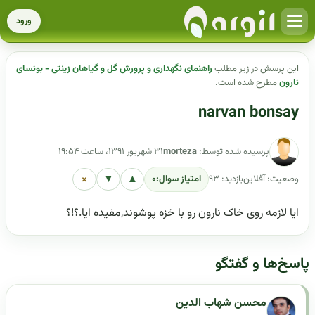
ورود
این پرسش در زیر مطلب
راهنمای نگهداری و پرورش گل و گیاهان زینتی - بونسای
نارون
مطرح شده است.
narvan bonsay
پرسیده شده توسط:
morteza
۳۱ شهریور ۱۳۹۱، ساعت ۱۹:۵۴
×
▼
▲
وضعیت: آفلاین
بازدید: ۹۳
امتیاز سوال:
۰
ایا لازمه روی خاک نارون رو با خزه پوشوند,مفیده ایا.؟!؟
پاسخ‌ها و گفتگو
محسن شهاب الدین