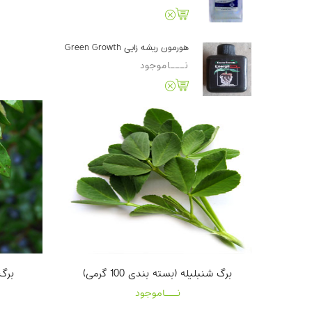
هورمون ریشه زایی Green Growth
نـــاموجود
برگ شنبلیله (بسته بندی 100 گرمی)
برگ م
نـــاموجود