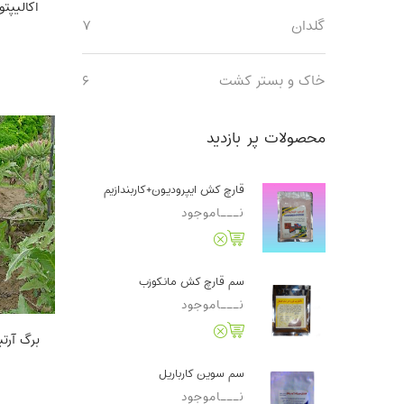
گلدان
۷
خاک و بستر کشت
۶
محصولات پر بازدید
قارچ کش ایپرودیون+کاربندازیم
نـــاموجود
سم قارچ کش مانکوزب
نـــاموجود
سم سوین کارباریل
نـــاموجود