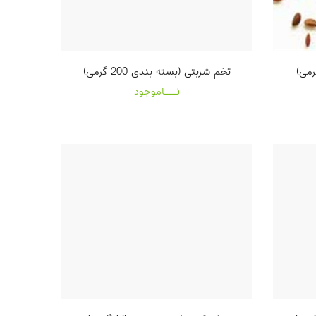
تخم شربتی (بسته بندی 200 گرمی)
نـــاموجود