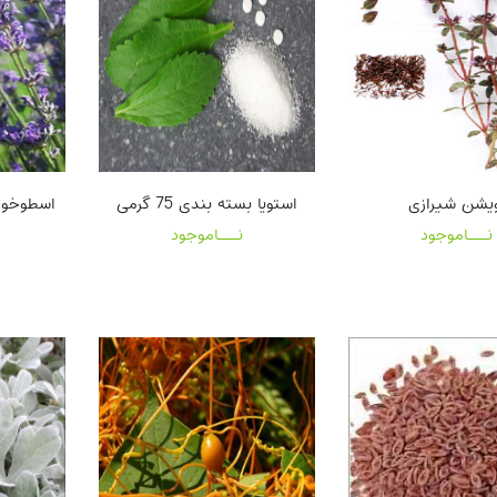
یشن شیرازی
استویا بسته بندی 75 گرمی
نـــاموجود
نـــاموجود