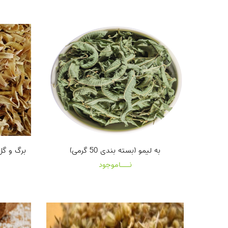
به لیمو (بسته بندی 50 گرمی)
برگ و گل به
نـــاموجود