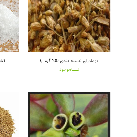
بومادران (بسته بندی 100 گرمی)
تباش
نـــاموجود