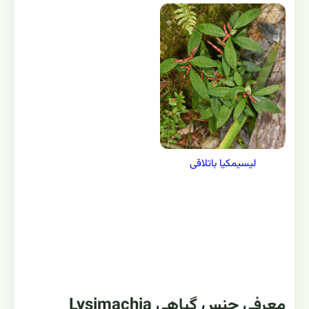
لیسیمکیا باتلاقی
معرفی جنس گیاهی Lysimachia