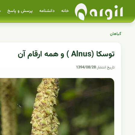
خانه
دانشنامه
پرسش و پاسخ
م
گیاهان
توسکا (Alnus ) و همه ارقام آن
تاریخ انتشار:
1394/08/28