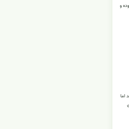
ده و
 اما
ی