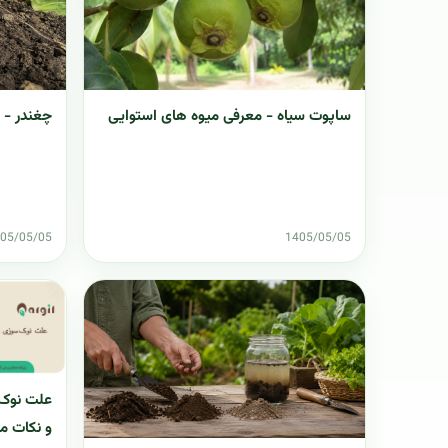
ساپوت سیاه - معرفی میوه های استوایی
چغندر - 
05/05/05
1405/05/05
علت نوک 
و نکات م