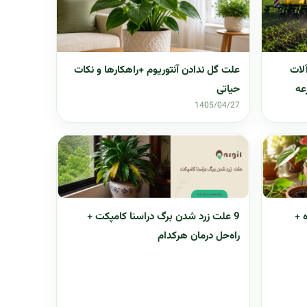
علت گل ندادن آنتوریوم +راهکارها و نکات
لات
حیاتی
عه
1405/04/27
شده +
9 علت زرد شدن برگ دراسنا کامپکت +
راه‌حل درمان هرکدام