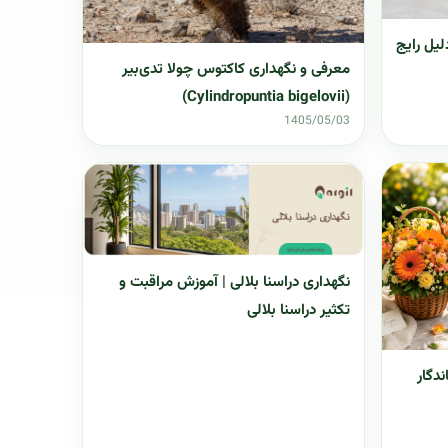
شک شدن برگ ایپومیا | 8 دلیل رایج
معرفی و نگهداری کاکتوس چولا تدی‌بیر
(Cylindropuntia bigelovii)
1405/05/03
نگهداری دراسنا بلالی | آموزش مراقبت و
تکثیر دراسنا بلالی
دگار