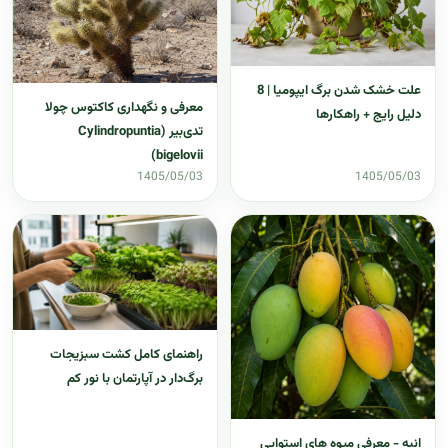
علت خشک شدن برگ ایپومیا | 8
معرفی و نگهداری کاکتوس چولا
دلیل رایج + راهکارها
تدی‌بیر (Cylindropuntia
bigelovii)
1405/05/03
1405/05/03
راهنمای کامل کشت سبزیجات
برگ‌دار در آپارتمان با نور کم
انبه - معرفی میوه های استوایی