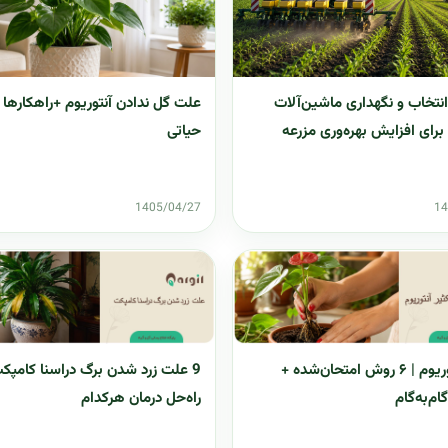
علت گل ندادن آنتوریوم +راهکارها 
نتخاب و نگهداری ماشین‌آلات
حیاتی
رای افزایش بهره‌وری مزرعه
1405/04/27
14
تکثیر آنتوریوم | ۶ روش امتحان‌شده +
9 علت زرد شدن برگ دراسنا کامپک
ام‌به‌گام
راه‌حل درمان هرکدام