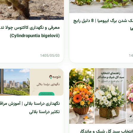
علت خشک شدن برگ ایپومیا | 8 دلیل رایج
معرفی و نگهداری کاکتوس چولا تدی
ا
(Cylindropuntia bigelovii)
1405/05/03
14
نگهداری دراسنا بلالی | آموزش مراق
تکثیر دراسنا بلالی
انتخاب سبد گل شیک و ماندگار