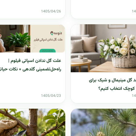
1405/04/26
14
علت گل ندادن اسپاتی فیلوم |
راه‌حل‌تضمینی گلدهی + نکات حیات
 گل مینیمال و شیک برای
 کوچک انتخاب کنیم؟
1405/04/23
14