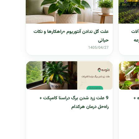
علت گل ندادن آنتوریوم +راهکارها و نکات
لات
حیاتی
عه
1405/04/27
شده +
9 علت زرد شدن برگ دراسنا کامپکت +
راه‌حل درمان هرکدام