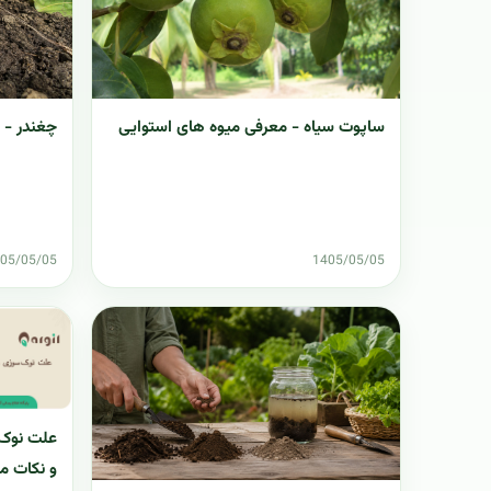
ساپوت سیاه - معرفی میوه های استوایی
چغندر - 
05/05/05
1405/05/05
علت نوک 
و نکات م