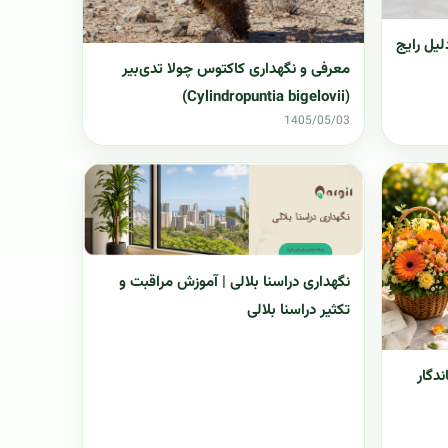
شک شدن برگ ایپومیا | 8 دلیل رایج
معرفی و نگهداری کاکتوس چولا تدی‌بیر
(Cylindropuntia bigelovii)
1405/05/03
نگهداری دراسنا بلالی | آموزش مراقبت و
تکثیر دراسنا بلالی
دگار