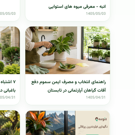
انبه - معرفی میوه های استوایی
05/05/03
1405/05/03
راهنمای انتخاب و مصرف ایمن سموم دفع
۷ اشتبا
آفات گیاهان آپارتمانی در تابستان
باغبانی د
05/04/31
1405/04/31