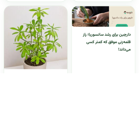
دارچین برای رشد سانسوریا؛ راز
قلمه‌زنی موفق که کمتر کسی
می‌داند!
گل فردوس - معرفی و راهنمای
پرورش و نگهداری گیاهان زینتی
آپارتمانی
1405/04/21
1405/04/21