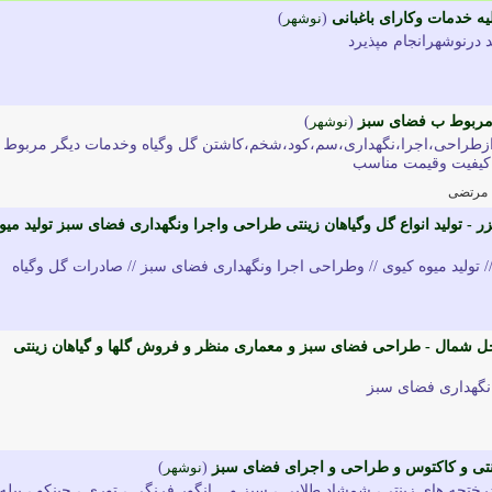
یه خدمات وکارای باغبانی
(
نوشهر
)
د درنوشهرانجام مپذیرد
ر مربوط ب فضای سبز
(
نوشهر
)
ی،ازطراحی،اجرا،نگهداری،سم،کود،شخم،کاشتن گل وگیاه وخدمات دیگر مربوط
اکیفیت وقیمت مناسب
مرتضی
 - تولید انواع گل وگیاهان زینتی طراحی واجرا ونگهداری فضای سبز تولید میو
ی// تولید میوه کیوی // وطراحی اجرا ونگهداری فضای سبز // صادرات گل وگیاه
شمال - طراحی فضای سبز و معماری منظر و فروش گلها و گیاهان زینتی
نگهداری فضای سبز
زینتی و کاکتوس و طراحی و اجرای فضای سبز
(
نوشهر
)
درختچه های زینتی، شمشاد طلایی ، سبز و....انگور فرنگی ، توری ، جینکو ، پیله 