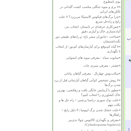
بوی نامطبوع
>
۷ بری و میوه جنگلی مناسب کشت گلدانی در
بالکن‌های ایرانی
>
چرا برگ‌های فیکوس الاستیکا می‌ریزد؟ ۷ علت
رایج و راه‌حل سریع
>
چمن‌کاری حرفه‌ای در تابستان: انتخاب بذر،
آماده‌سازی خاک و آبیاری دقیق
>
شناخت «جانوران مضر باغ» و راه‌های طبیعی دور
 ب
نگه‌داشتنشان
>
۷ گیاه کم‌توقع برای آپارتمان‌های کم‌نور؛ از انتخاب
تا نگهداری
>
ساپوت سیاه - معرفی میوه های استوایی
ه
>
چغندر - معرفی سبزی جات
>
سالت‌بوش چهاربال - معرفی گیاهان بیابانی
>
۷ روش تشخیص کم‌آبی گیاهان آپارتمانی قبل از زرد
شدن برگ‌ها
>
چطور با آزمایش خانگی بافت و زهکشی، بهترین
خاک کشاورزی را انتخاب کنیم؟
>
علت نوک سوزی دراسنا پرچمی + راه حل ها و
نکات مهم
>
علت خشک شدن برگ ایپومیا | 8 دلیل رایج +
راهکارها
>
معرفی و نگهداری کاکتوس چولا تدی‌بیر
(Cylindropuntia bigelovii)
آ