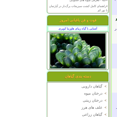
>
انبه - معرفی میوه های استوایی
>
راهنمای کامل کشت سبزیجات برگ‌دار در آپارتمان
با نور کم
و
فوت و فن باغبانی امروز
ر
آشنایی با گیاه زیبای هاورتیا کوپری
دسته بندی گیاهان
>
گیاهان دارویی
>
درختان میوه
>
درختان زینتی
>
علف های هرز
>
گیاهان زراعی