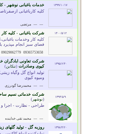
خدمات باغبانی نوشهر - کل
۱۳۹۹/۱۰/۱۷
کلیه کارباغبانی ازصفرتاص
---
---
مرتضی
شرکت باغبانی - کلیه کا
۱۴۰۰/۵/۱۲
کلیه کار وخدمات باغبان
فضای سبز انجام مپذیرد ب
09029062779
09365753658
شرکت تعاونی ابادگران خزر
۱۳۹۵/۶/۳۰
کیوی وصادرات
(
تنکابن
)
تولید انواع گل وگیاه زینت
ومیوه کیوی
---
---
محمدرضا گودرزی
شرکت خدماتی نسیم ساحل 
۱۳۹۳/۵/۹
(
نوشهر
)
طراحی - نظارت - اجرا و 
---
---
محمد تقی خدابنده
روزبه گل - تولید گلهای 
۱۳۹۸/۴/۲۰
تولیدکننده انواع کاکتوس، 