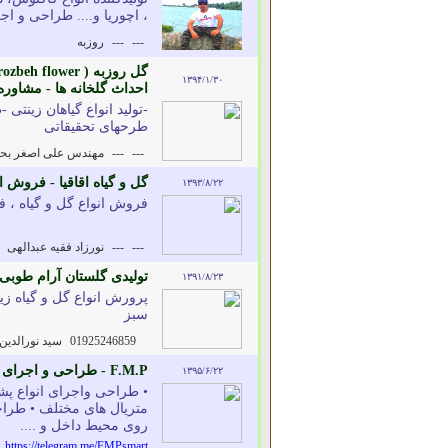
، اچوریا و.... طراحی و ا
---
---
روزبه
۱۳۹۴/۱/۳۰
احداث گلخانه ها - مشاوره
-تولید انواع گیاهان زینت
طرحهای تحقیقاتی
---
---
مهندس علی اصغر بحر
گل و گیاه اقاقیا - فروش 
۱۳۹۳/۸/۲۲
فروش انواع گل و گیاه ، 
---
---
نورزاد فقیه عبدالهی
تولیدی گلستان آرام طوبی -
۱۳۹۱/۸/۲۳
پرورش انواع گل و گیاه زین
سبز
01925246859
سید نورالدین
F.M.P - طراحی و اجرای انواع فعالیت های مربوط به فضای سبز
۱۳۹۵/۶/۲۲
• طراحی واجرای انواع پشت
متریال های مختلف • طراحی
روی محیط داخل و ....
https://telegram.me/FMPsmart