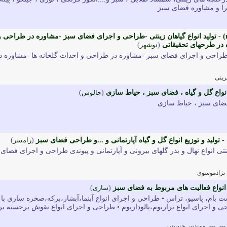
جرا و مشاوره فضای سبز
گل روزبه ( rozbeh flower) - تولید انواع گیاهان زینتی -طراحی و اجرای فضای سبز -مشاوره در طراحی 
 در طرحهای تحقیقاتی
(
نوشهر
)
ی -طراحی و اجرای فضای سبز -مشاوره در طراحی و احداث گلخانه ها -مشاوره د
ینی
انواع گل و گیاه ، فضای سبز ، حیاط سازی
(
چالوس
)
فضای سبز ، حیاط سازی
 تولید و توزیع انواع گل و گیاه آپارتمانی و ...و طراحی فضای سبز
(
رامسر
)
تی انواع نهال و بذر گلهای بیرونی و آپارتمانی و پیوندی طراحی و اجرای فضای
 نژادموسوی
(
ساری
)
 بام، پاسیو، تراس • طراحی و اجرای انواع آبنما،آبشار،برکه،صخره سازی با
 و اجرای انواع تراریوم،پالوداریوم • طراحی و اجرای انواع نقوش برجسته بر
---
---
مهندس حسینی