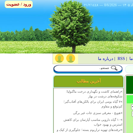
ورود / عضویت
٢١/٢/١٤٤٨
---
8/6/2026
---
ما
|
RSS
|
درباره ما
آخرین مطالب
>
راهنمای کاشت و نگهداری درخت ماگنولیا؛
شکوفه‌های درشت در بهار
>
۷ گیاه بومی ایران برای بالکن‌های آفتاب‌گیر؛
کم‌توقع و مقاوم
>
هویج - معرفی سبزی جات غیر برگی
>
۱۰ گیاه دارویی مناسب آپارتمان برای کاهش
استرس و بهبود خواب
>
ترفندهای تهویه تراریوم بسته؛ جلوگیری از کپک و