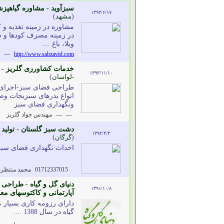
سبزآوید - مشاوره گیاهپز
۱۳۹۳/۶/۱۷
(
مشهد
)
مشاوره در زمینه تغذیه و ک
در زمینه مصرف کودها و س
ویلا، باغ ....
---
http://www.sabzavid.com
خدمات کشاورزی گلریز - 
۱۳۹۳/۱۱/۱۰
-لواسان
)
طراحی فضای سبز-اجرای 
انواع بذرهای سبزیجات 
ونگهداری فضای سبز
---
---
مهندس جواد گلریز
دشت سبز گلستان - تولید 
۱۳۹۲/۴/۴
(
گرگان
)
احداث نگهداری فضای سبز تا
01712337015
محمد منتظر
دنیای گل و گیاه - طراحی 
۱۳۹۱/۱۰/۸
آپارتمانی و کاکتوسهای مع
گیاه در سال 1388 ....