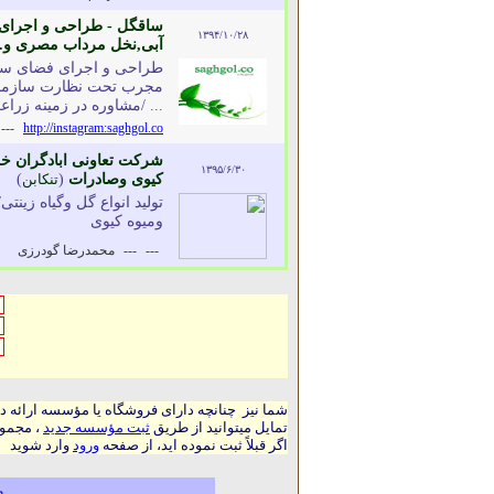
ساقگل - طراحی و اجرای ف
۱۳۹۴/۱۰/۲۸
آبی,نخل مرداب مصری و..
مجرب تحت نظارت سازمان ن
... /مشاوره در زمینه زراعت
---
http://instagram:saghgol.co
شرکت تعاونی ابادگران خزر
۱۳۹۵/۶/۳۰
کیوی وصادرات
(
تنکابن
)
تولید انواع گل وگیاه زینت
ومیوه کیوی
---
---
محمدرضا گودرزی
شما نیز چنانچه دارای فروشگاه یا مؤسسه ارائه د
تمایل میتوانید از طریق
ثبت مؤسسه جدید
، مجموع
اگر قبلاً ثبت نموده اید، از صفحه
ورود
وارد شوید
م