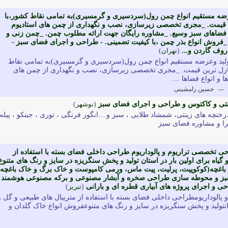
عرضه مستقیم انواع چمن رول(سردسیری و گرمسیری)به تمامی نقاط کشور،با
ین قیمت. _مجری تخصصی زیرسازی، نصب و نگهداری از چمن های استادیوم
ع فضاهای سبز وسیع. _مشاوره رایگان جهت ارائه مطلوب چمن. _چمن زنی و
فروش انواع بذر چمن ،با کیفیت تضمینی. - طراحی و اجرای فضای سبز -
وف گاردن و...
(
تهران
)
ید وعرضه مستقیم انواع چمن رول(سردسیری و گرمسیری)به تمامی نقاط
 نازل ترین قیمت. _مجری تخصصی زیرسازی، نصب و نگهداری از چمن های
و انواع فضاها ....
---
حسین رامشینی
زینتی و کاکتوس و طراحی و اجرای فضای سبز
(
نوشهر
)
درختچه های زینتی، شمشاد طلایی ، سبز و....انگور فرنگی ، توری ، جینکو ، پیله 
جرا و مشاوره فضای سبز
ی تخصصی تراریوم و پالوداریوم طراحی داخلی فضای بسته با استفاده از
 گیاه برای اولین بار در استان تولید و پخش سنگریزه در سایز و رنگ های متنوع
 باغچه(کوکوپیت، پرلیت، پیت ماس، ورمی کامپوست و خاک برگ و خاک باغچه)
 و محوطه سازی طراحی صخره و آبشار مصنوعی و برکه مصنوعی هوشمند
ی و اجرای پروژه های آبیاری قطره ای و بارانی
(
تبریز
)
الوداریومطراحی داخلی فضای بسته با استفاده از مترییال های طبیعی و گل و
ستانتولید و پخش سنگریزه در سایز و رنگ های متنوعفروش انواع خاک گلدان و