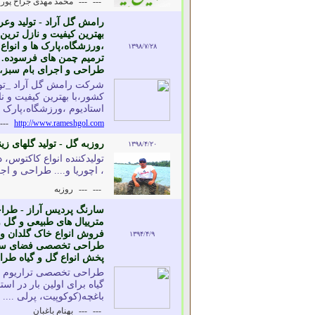
---
---
محمد مهدی جراح پور
رامش گل آراد - تولید و
بهترین کیفیت و نازل تر
،ورزشگاه،پارک ها و انوا
۱۳۹۸/۷/۲۸
ترمیم چمن های فرسوده. _
طراحی و اجرای بام سبز،ر
شرکت رامش گل آراد _تول
کشور،با بهترین کیفیت و
استادیوم ،ورزشگاه،پارک ها 
---
http://www.rameshgol.com
روزبه گل - تولید گلهای 
۱۳۹۸/۴/۲۰
تولیدکننده انواع کاکتوس، 
، اچوریا و.... طراحی و ا
---
---
روزبه
سارنگ پردیس آراز - طراح
مترییال های طبیعی و گل و
فروش انواع خاک گلدان و
۱۳۹۴/۴/۹
طراحی تخصصی فضای سبز
پخش انواع گل و گیاه طراح
طراحی تخصصی تراریوم و پ
گیاه برای اولین بار در ا
باغچه(کوکوپیت، پرلی ....
---
---
بهنام باغبان