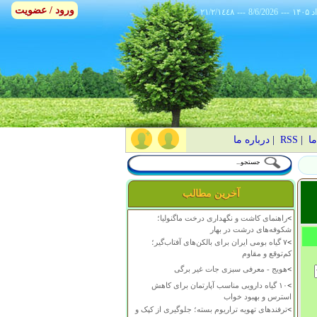
ورود / عضویت
٢١/٢/١٤٤٨
---
8/6/2026
---
ما
|
RSS
|
درباره ما
آخرین مطالب
>
راهنمای کاشت و نگهداری درخت ماگنولیا؛
شکوفه‌های درشت در بهار
>
۷ گیاه بومی ایران برای بالکن‌های آفتاب‌گیر؛
کم‌توقع و مقاوم
>
هویج - معرفی سبزی جات غیر برگی
>
۱۰ گیاه دارویی مناسب آپارتمان برای کاهش
استرس و بهبود خواب
>
ترفندهای تهویه تراریوم بسته؛ جلوگیری از کپک و