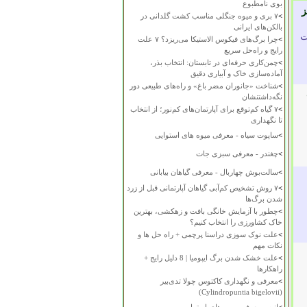
بوی نامطبوع
ز
>
۷ بری و میوه جنگلی مناسب کشت گلدانی در
بالکن‌های ایرانی
ت
>
چرا برگ‌های فیکوس الاستیکا می‌ریزد؟ ۷ علت
رایج و راه‌حل سریع
>
چمن‌کاری حرفه‌ای در تابستان: انتخاب بذر،
آماده‌سازی خاک و آبیاری دقیق
>
شناخت «جانوران مضر باغ» و راه‌های طبیعی دور
نگه‌داشتنشان
>
۷ گیاه کم‌توقع برای آپارتمان‌های کم‌نور؛ از انتخاب
تا نگهداری
>
ساپوت سیاه - معرفی میوه های استوایی
>
چغندر - معرفی سبزی جات
>
سالت‌بوش چهاربال - معرفی گیاهان بیابانی
>
۷ روش تشخیص کم‌آبی گیاهان آپارتمانی قبل از زرد
شدن برگ‌ها
>
چطور با آزمایش خانگی بافت و زهکشی، بهترین
خاک کشاورزی را انتخاب کنیم؟
>
علت نوک سوزی دراسنا پرچمی + راه حل ها و
نکات مهم
>
علت خشک شدن برگ ایپومیا | 8 دلیل رایج +
راهکارها
>
معرفی و نگهداری کاکتوس چولا تدی‌بیر
(Cylindropuntia bigelovii)