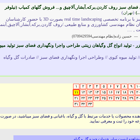
ضای سبز روف کاردن,برکه,آبشار,آلاچیق و... فروش گلهای کمیاب (نیلوفر
.)
(
تهران
)
طراحی و اجرای فضای سبز با برنامه تخصصی real time landscaping بصورت 3D با حضور کارشناسان
ظام مهندسی کشاورزی و منابع طبیعی./روف گاردن,برکه,آبشار,آلاچیق,آبنما
 , ....
---
حسین زاده(نظام مهندسی0709429594)
 - تولید انواع گل وگیاهان زینتی طراحی واجرا ونگهداری فضای سبز تولید میو
ی// تولید میوه کیوی // وطراحی اجرا ونگهداری فضای سبز // صادرات گل وگیاه
۱
۲
۳
۴
۵
۶
۷
۸
۹
۱۰
۱۱
۱۲
۱۳
۱۴
۱۵
۱۶
۱۷
۱۸
۱۹
۲۰
۲۱
۲۲
۲۳
۲۴
۲۵
۲۶
۲۷
۲۸
۲۹
۳۰
۳۱
۳۲
۳۳
هنده محصولات یا خدمات مرتبط با گل و گیاه، باغبانی و فضای سبز میباشید، در صورت
ه خود را ثبت و معرفی نمایید.
شاهده لیست سایر خدمات حوزه گل و گیاه