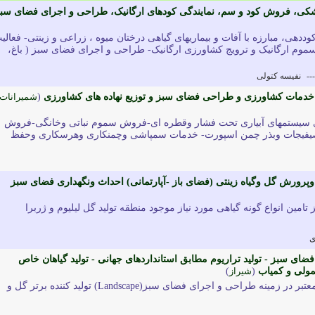
شکی، فروش کود و سم، نمایندگی کودهای ارگانیک، طراحی و اجرای فضای سب
وددهی، مبارزه با آفات و بیماریهای گیاهی درختان میوه ، زراعی و زینتی- فعالی
موم ارگانیک و ترویج کشاورزی ارگانیک- طراحی و اجرای فضای سبز ( باغ،
---
نفیسه کتولی
خدمات کشاورزی و طراحی فضای سبز و توزیع نهاده های کشاورزی
(
شمیرانات
سیستمهای آبیاری تحت فشار وقطره ای-فروش سموم نباتی وخانگی-فروش
وصیفیجات وبذر چمن اسپورت- خدمات سمپاشی وچمنکاری وهرسکاری وحفظ
وپرورش گل وگیاه زینتی (فضای باز -آپارتمانی) احداث ونگهداری فضای سبز
مین انواع گونه گیاهی مورد نیاز موجود منطقه تولید گل لیلیوم و ژربرا
ی
فضای سبز - تولید تراریوم مطابق استانداردهای جهانی - تولید گیاهان خاص
مولی و کمیاب
(
شیراز
)
دارای رزومه کاری بسیار معتبر در زمینه طراحی و اجرای فضای سبز(Landscape) تولید کننده برتر گل و