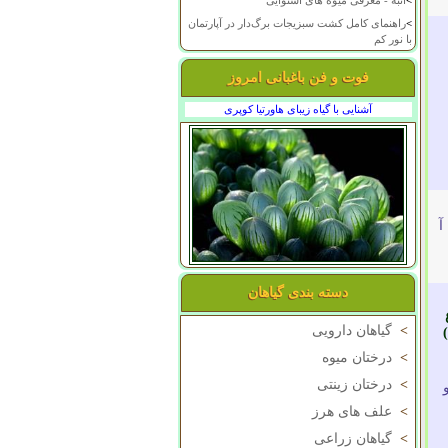
>
انبه - معرفی میوه های استوایی
>
راهنمای کامل کشت سبزیجات برگ‌دار در آپارتمان
با نور کم
فوت و فن باغبانی امروز
آشنایی با گیاه زیبای هاورتیا کوپری
آ
دسته بندی گیاهان
>
گیاهان دارویی
>
درختان میوه
>
درختان زینتی
>
علف های هرز
>
گیاهان زراعی