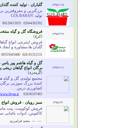
گلباران - تولید کننده گلدان های زیبا فانتز
۱۳۹۵/۱۱/۵
تولید.'GOLBARAN
09126613035
02644383592
فروشگاه گل و گیاه منتخب 
۱۳۹۵/۳/۲۹
(
کرج
)
فروش اینترنتی انواع گیاها
گلدان ها،مشاوره و ایجاد 
09355045400
026-91312131
گل و گیاه هاشم پور یاس - 
برگان انواع گیاهان زینت
۱۳۹۳/۲/۱۶
(
گرمدره
)
مجتمع تولیدی گل و گیاه ه
کنندۀ بزرگ سوزنی برگان و
کشاورزی درس ....
//www.fpyas.ir
02636107403
سبز رویان - فروش انواع 
۱۳۹۵/۳/۴
فروش کوکوپیت، پیت ماس
کاکتوس، ادوات باغبانی س
---
---
مجید فرامرزی