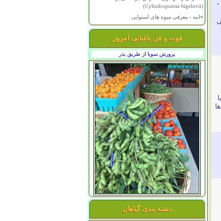
.
(Cylindropuntia bigelovii)
>
انبه - معرفی میوه های استوایی
ی
فوت و فن باغبانی امروز
پرورش سویا از طریق بذر
ا
ا
دسته بندی گیاهان