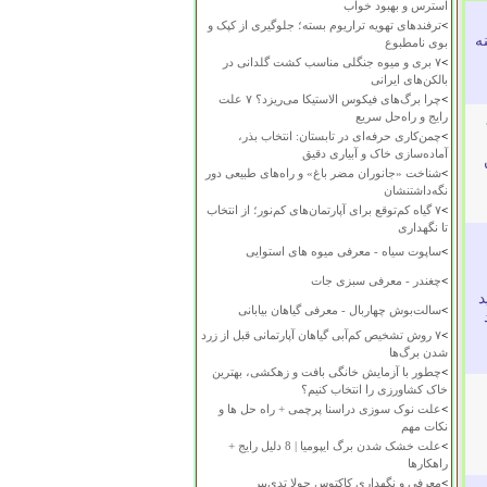
استرس و بهبود خواب
>
ترفندهای تهویه تراریوم بسته؛ جلوگیری از کپک و
 در زمینه
بوی نامطبوع
>
۷ بری و میوه جنگلی مناسب کشت گلدانی در
بالکن‌های ایرانی
>
چرا برگ‌های فیکوس الاستیکا می‌ریزد؟ ۷ علت
رایج و راه‌حل سریع
>
چمن‌کاری حرفه‌ای در تابستان: انتخاب بذر،
آماده‌سازی خاک و آبیاری دقیق
>
شناخت «جانوران مضر باغ» و راه‌های طبیعی دور
نگه‌داشتنشان
>
۷ گیاه کم‌توقع برای آپارتمان‌های کم‌نور؛ از انتخاب
تا نگهداری
>
ساپوت سیاه - معرفی میوه های استوایی
>
چغندر - معرفی سبزی جات
د
>
سالت‌بوش چهاربال - معرفی گیاهان بیابانی
>
۷ روش تشخیص کم‌آبی گیاهان آپارتمانی قبل از زرد
شدن برگ‌ها
>
چطور با آزمایش خانگی بافت و زهکشی، بهترین
خاک کشاورزی را انتخاب کنیم؟
>
علت نوک سوزی دراسنا پرچمی + راه حل ها و
نکات مهم
>
علت خشک شدن برگ ایپومیا | 8 دلیل رایج +
راهکارها
>
معرفی و نگهداری کاکتوس چولا تدی‌بیر