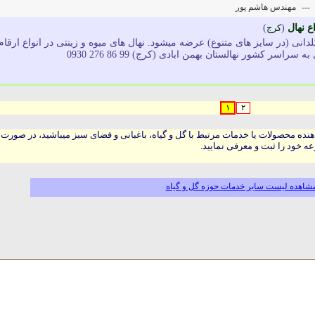
---
مهندس هاشم پور
ع نهال
(
کرج
)
دانی (در سایز های متنوع) عرضه میشود. نهال های میوه و زینتی در انواع ارقام
اسر کشور نهالستان بهمن ابادی (کرج) 99 86 276 0930
۱
۲
هنده محصولات یا خدمات مرتبط با گل و گیاه، باغبانی و فضای سبز میباشید، در صورت
ه خود را ثبت و معرفی نمایید.
شاهده لیست سایر خدمات حوزه گل و گیاه