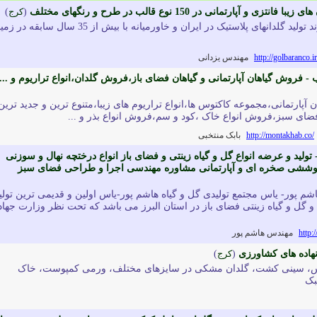
ی و آپارتمانی در 150 نوع قالب در طرح و رنگهای مختلف
(
کرج
)
بزرگترین و معروفترین برند تولید گلدانهای پلاستیک در ایران و خاورمیانه با بیش از 35 سال سابقه
http://golbaranco.ir
مهندس یزدانی
- فروش گیاهان آپارتمانی و گیاهان فضای باز،فروش گلدان،انواع تراریوم و ...
ن آپارتمانی،مجموعه کاکتوس ها،انواع تراریوم های زیبا،متنوع ترین و جدید ترین
فضای سبز،فروش انواع خاک ،کود و سم،فروش انواع بذر و ...
http://montakhab.co/
بابک منتخبی
تولید و عرضه انواع گل و گیاه زینتی و فضای باز انواع درختچه نهال و سوزنی
ی پوششی صخره ای و آپارتمانی مشاوره مهندسی اجرا و طراحی فضای سبز
اشم پور- یاس مجتمع تولیدی گل و گیاه هاشم پور-یاس اولین و قدیمی ترین تولی
 گل و گیاه زینتی فضای باز در استان البرز می باشد که تحت نظر وزارت جهاد
http:
مهندس هاشم پور
نهاده های کشاورزی
(
کرج
)
، سینی کشت، گلدان مشکی در سایزهای مختلف، ورمی کمپوست، خاک
بک