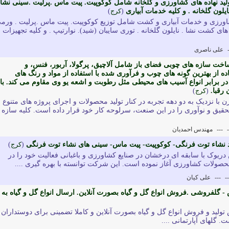
تولید نهاده های کشاورزی و گلخانه شامل کوکوپیت. پیت ماس .پرلیت .سینی نشا 
نایلون گلخانه . و کلیه خدمات آبیاری
(
کرج
)
 کشاورزی و خدمات آبیاری و کشت شامل توزیع کوکوپیت. پیت ماس .پرلیت . ورم
 های کشت نشا . نایلون گلخانه . توری سایبان (شید). نوارتیپ . و کلیه تجهیزات
علی ناصری
ت سازه های چوبی فضای باز شامل آلاچیق، پرگولا، آربور، فنس، و
ده از بهترین گونه های چوب و فرآوری شده با استفاده از مواد و رنگ های
 برابر انواع آسیب های محیطی مثل رطوبت و اشعه یو وی مقاوم می کند. با
رقبا.
(
کرج
)
 نزدیک به دو دهه تجربه در کنار تولید محصولات و اجرای پروژه های متنوع ب
قیق و نوآوری را در این صنعت، سرلوحه کار خود قرار داده است. کلیه سازه ه
-
---
مهندس احمدیان
د نشاء توت فرنگی- کوکوپیت- پیت ماس- سینی های نشاء توت فرنگی
(
کرج
)
ريوک با سابقه ای درخشان در صنايع کشاورزی و باغبانی فعاليت خود را در
حصولات کشاورزی آغاز نموده است. اين شرکت توانسته با بهره گيری ....
--
---
علی کیان
- گلفروشی .فروش انواع گل و گیاه بصورت آنلاین. ارسال انواع گل و گیاه به
تولید و فروش انواع گل و گیاه بصورت آنلاین و کاملا تضمینی برای دوستداران
. گلهای آپارتمانی ....