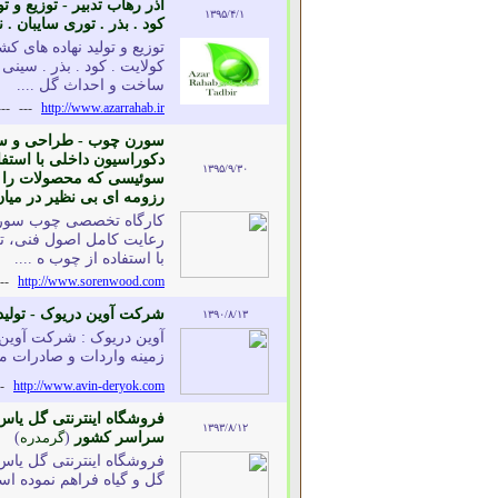
آذر رهاب تدبیر - توزیع و 
۱۳۹۵/۴/۱
کود . بذر . توری سایبان . 
توزیع و تولید نهاده های
کولایت . کود . بذر . سینی
ساخت و احداث گل ....
---
---
http://www.azarrahab.ir
سورن چوب - طراحی و ساخ
دکوراسیون داخلی با استفا
۱۳۹۵/۹/۳۰
سوئیسی که محصولات را در
رزومه ای بی نظیر در میان 
کارگاه تخصصی چوب سورن با
رعایت کامل اصول فنی، تح
با استفاده از چوب ه ....
--
http://www.sorenwood.com
شرکت آوین دریوک - تولی
۱۳۹۰/۸/۱۳
آوین دریوک : شرکت آوين د
زمينه واردات و صادرات م
-
http://www.avin-deryok.com
فروشگاه اینترنتی گل یاس 
۱۳۹۳/۸/۱۲
سراسر کشور
(
گرمدره
)
فروشگاه اینترنتی گل یاس 
گل و گیاه فراهم نموده است