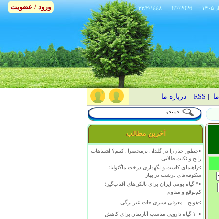
ورود / عضویت
٢٢/٢/١٤٤٨
---
8/7/2026
---
ما
|
RSS
|
درباره ما
آخرین مطالب
>
چطور خیار را در گلدان پرمحصول کنیم؟ اشتباهات
رایج و نکات طلایی
>
راهنمای کاشت و نگهداری درخت ماگنولیا؛
شکوفه‌های درشت در بهار
>
۷ گیاه بومی ایران برای بالکن‌های آفتاب‌گیر؛
کم‌توقع و مقاوم
>
هویج - معرفی سبزی جات غیر برگی
>
۱۰ گیاه دارویی مناسب آپارتمان برای کاهش