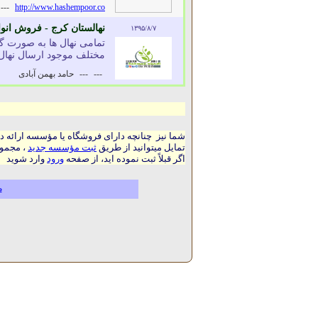
---
http://www.hashempoor.co
نهالستان کرج - فروش انوا
۱۳۹۵/۸/۷
تمامی نهال ها به صورت گل
مختلف موجود ارسال نهال به سر
---
---
حامد بهمن آبادی
شما نیز چنانچه دارای فروشگاه یا مؤسسه ارائه د
تمایل میتوانید از طریق
ثبت مؤسسه جدید
، مجموع
اگر قبلاً ثبت نموده اید، از صفحه
ورود
وارد شوید
م