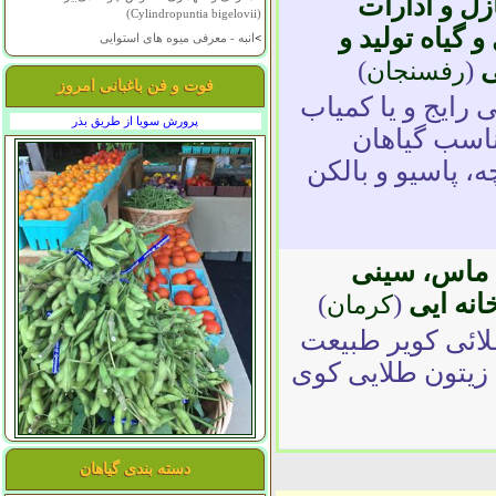
زل و ادارات
(Cylindropuntia bigelovii)
 گیاه تولید و
>
انبه - معرفی میوه های استوایی
ی
(
)
رفسنجان
فوت و فن باغبانی امروز
ی رایج و یا کمیاب
پرورش سویا از طریق بذر
ناسب گیاهان
 پاسیو و بالکن
 ماس، سینی
انه ایی
(
)
کرمان
 طلائی کویر طبيعت
 زیتون طلایی کوی
دسته بندی گیاهان