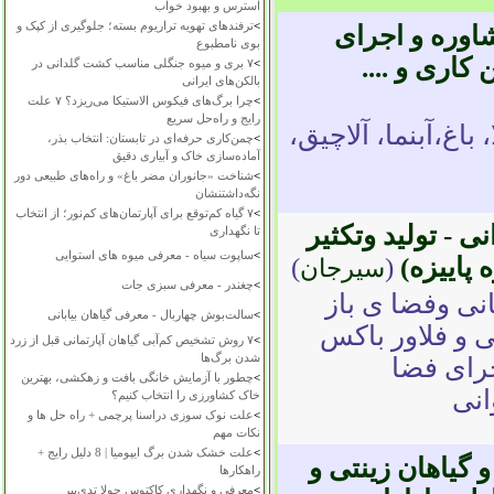
استرس و بهبود خواب
>
ترفندهای تهویه تراریوم بسته؛ جلوگیری از کپک و
اوره و اجرای
بوی نامطبوع
کاری و ....
>
۷ بری و میوه جنگلی مناسب کشت گلدانی در
بالکن‌های ایرانی
>
چرا برگ‌های فیکوس الاستیکا می‌ریزد؟ ۷ علت
رایج و راه‌حل سریع
اغ،آبنما، آلاچیق،
>
چمن‌کاری حرفه‌ای در تابستان: انتخاب بذر،
آماده‌سازی خاک و آبیاری دقیق
>
شناخت «جانوران مضر باغ» و راه‌های طبیعی دور
نگه‌داشتنشان
>
۷ گیاه کم‌توقع برای آپارتمان‌های کم‌نور؛ از انتخاب
- تولید وتکثیر
تا نگهداری
>
ساپوت سیاه - معرفی میوه های استوایی
 پاییزه)
(
)
سیرجان
>
چغندر - معرفی سبزی جات
انی وفضا ی باز
>
سالت‌بوش چهاربال - معرفی گیاهان بیابانی
ی و فلاور باکس
>
۷ روش تشخیص کم‌آبی گیاهان آپارتمانی قبل از زرد
شدن برگ‌ها
جرای فضا
>
چطور با آزمایش خانگی بافت و زهکشی، بهترین
خاک کشاورزی را انتخاب کنیم؟
>
علت نوک سوزی دراسنا پرچمی + راه حل ها و
نکات مهم
>
علت خشک شدن برگ ایپومیا | 8 دلیل رایج +
و گیاهان زینتی و
راهکارها
>
معرفی و نگهداری کاکتوس چولا تدی‌بیر