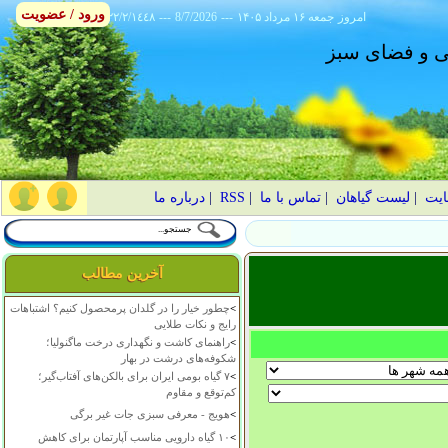
ورود / عضویت
امروز
۱۴۰۵ جمعه ۱۶ مرداد
---
8/7/2026
---
٢٢/٢/١٤٤٨
انی و فضای سبز
ایت
|
لیست گیاهان
|
تماس با ما
|
RSS
|
درباره ما
آخرین مطالب
>
چطور خیار را در گلدان پرمحصول کنیم؟ اشتباهات
رایج و نکات طلایی
>
راهنمای کاشت و نگهداری درخت ماگنولیا؛
شکوفه‌های درشت در بهار
>
۷ گیاه بومی ایران برای بالکن‌های آفتاب‌گیر؛
کم‌توقع و مقاوم
>
هویج - معرفی سبزی جات غیر برگی
>
۱۰ گیاه دارویی مناسب آپارتمان برای کاهش