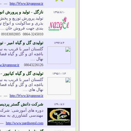
--
---
http://Www.kiyanpour.ir
نازگل - تولید و پرورش انو
۱۳۹۸/۸/۱۰
تولید.پرورش.توزیع و پخش ا
بذری و ساکولنت و انواع ن
بندی جهت فروش خان ....
09183692005
0864-3245010
تولیدی گل و گیاه امیر - تول
۱۳۹۴/۸/۴
گلستان امیر با قریب به نیم
نهال ....
w.kiyanpour.ir
08643226126
تولیدی گل و گیاه کیانپور - 
۱۳۹۵/۱۰/۱۳
گلستان امیر با قریب به نیم
نهال های ....
--
---
http://Www.kiyanpour.ir
شرکت دانش گستر پردیس گ
۱۳۹۰/۸/۶
دوره های آموزشی: شرکت 
مهندسی کشاورزی به منظور
---
http://www.pardisegol.com