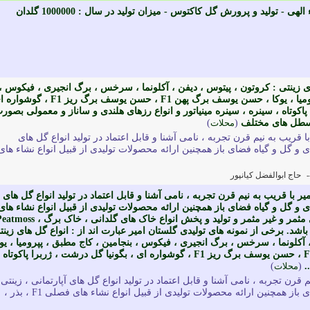
ی - تولید و پرورش گل کاکتوس - میزان تولید در سال : 1000000 گلدان
ای زینتی : کروتون ، پیتوس ، دیفن ، آکلونما ، سرخس ، برگ انجیری ، فیکوس ،
بنجامین ، کاج مطبق ، پپرومیا ، یوکا ، حسن یوسف برگ پهن F1 ، حسن یوسف برگ ریز F1 ،
پاکوتاه ، سینره ، سینره مینیاتور و انواع رزهای هلندی و ساناز و معمولی بصور
ر سطل های مختلف
(
محلات
)
ا قریب به نیم قرن تجربه ، نامی آشنا و قابل اعتماد در تولید انواع گل های
 ای و گل و گیاه فضای باز همچنین ارائه محصولات تولیدی از قبیل انواع نشاء های
-
حاج ابوالفضل کیانپور
یر با قریب به نیم قرن تجربه ، نامی آشنا و قابل اعتماد در تولید انواع گل های
 ای و گل و گیاه فضای باز همچنین ارائه محصولات تولیدی از قبیل انواع نشاء های
فصلی F1 ، بذر ، نهال های مثمر و غیر مثمر و تولید و پخش انواع خاک های گلدانی ، خاک برگ 
Coco peat ، Pea می باشد. برخی از نمونه های تولیدی گلستان امیر عبارت اند از : انواع گل های زین
 آکلونما ، سرخس ، برگ انجیری ، فیکوس ، بنجامین ، کاج مطبق ، پپرومیا ، یوک
، حسن یوسف برگ پهن F1 ، حسن یوسف برگ ریز F1 ، گوشواره ای ، بگونیا گل درشت ، ژربرا پاکوتاه 
.
(
محلات
)
 قرن تجربه ، نامی آشنا و قابل اعتماد در تولید انواع گل های آپارتمانی ، زینتی 
باغچه ای و گل و گیاه فضای باز همچنین ارائه محصولات تولیدی از قبیل انواع نشاء های فصلی F1 ، بذر ،