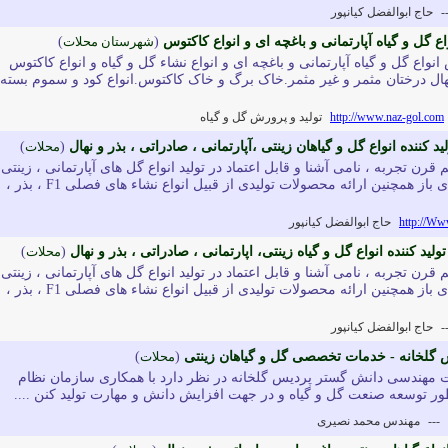
-
حاج ابوالفضل کیانپور
اع گل و گیاه آپارتمانی و باغچه ای و انواع کاکتوس
(
شهرستان محلات
)
نواع گل و گیاه آپارتمانی و باغچه ای و انواع نشاء گل و گیاه و انواع کاکتوس
هال درختان مثمر و غیر مثمر.خاک برگ و خاک کاکتوس.انواع کود و سموم بسته
http://www.naz-gol.com
تولید و پرورش گل و گیاه
ید کننده انواع گل و گیاهان زینتی ،آپارتمانی ، صادراتی ، بذر و نهال
(
محلات
)
 قرن تجربه ، نامی آشنا و قابل اعتماد در تولید انواع گل های آپارتمانی ، زینتی 
باغچه ای و گل و گیاه فضای باز همچنین ارائه محصولات تولیدی از قبیل انواع نشاء های فصلی F1 ، بذر ،
http://Ww
حاج ابوالفضل كيانپور
تولید کننده انواع گل و گیاه زینتی، اپارتمانی ، صادراتی ، بذر و نهال
(
محلات
)
 قرن تجربه ، نامی آشنا و قابل اعتماد در تولید انواع گل های آپارتمانی ، زینتی 
باغچه ای و گل و گیاه فضای باز همچنین ارائه محصولات تولیدی از قبیل انواع نشاء های فصلی F1 ، بذر ،
-
حاج ابوالفضل كيانپور
لخانه - خدمات تخصصی گل و گیاهان زینتی
(
محلات
)
مهندسی دانش گستر پردیس گلخانه در نظر دارد با همکاری سازمان نظام
 توسعه صنعت گل و گیاه و در جهت افزایش دانش و مهارت تولید کنن ....
---
مهندس محمد نصیری