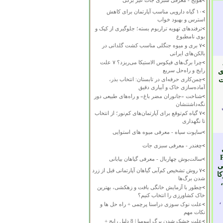
>
هویج - معرفی سبزی جات غیر برگی
>
۱۰ گیاه دارویی مناسب آپارتمان برای کاهش
استرس و بهبود خواب
>
ترفندهای تهویه تراریوم بسته؛ جلوگیری از کپک و
بوی نامطبوع
>
۷ بری و میوه جنگلی مناسب کشت گلدانی در
بالکن‌های ایرانی
>
چرا برگ‌های فیکوس الاستیکا می‌ریزد؟ ۷ علت
رایج و راه‌حل سریع
 گوشواره ای
ت
>
چمن‌کاری حرفه‌ای در تابستان: انتخاب بذر،
آماده‌سازی خاک و آبیاری دقیق
>
شناخت «جانوران مضر باغ» و راه‌های طبیعی دور
نگه‌داشتنشان
>
۷ گیاه کم‌توقع برای آپارتمان‌های کم‌نور؛ از انتخاب
تا نگهداری
>
ساپوت سیاه - معرفی میوه های استوایی
>
چغندر - معرفی سبزی جات
، Peatmoss
>
سالت‌بوش چهاربال - معرفی گیاهان بیابانی
تی
>
۷ روش تشخیص کم‌آبی گیاهان آپارتمانی قبل از زرد
ا
شدن برگ‌ها
،
>
چطور با آزمایش خانگی بافت و زهکشی، بهترین
خاک کشاورزی را انتخاب کنیم؟
،
>
علت نوک سوزی دراسنا پرچمی + راه حل ها و
نکات مهم
>
علت خشک شدن برگ ایپومیا | 8 دلیل رایج +