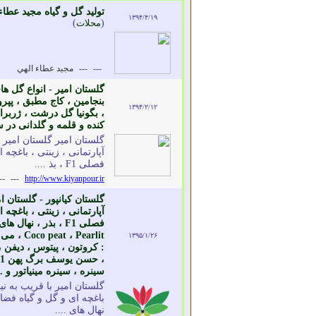
تولید گل و گیاه مجید عطاء اله
۱۳۹۴/۴/۱۹
(
محلات
)
---
---
مجيد عطاء الهي
گلستان امیر - انواع گل ه
۱۳۹۴/۲/۱۲
، بگونیا گل درشت ، ژربرا 
کنده و قلمه و گلدانی د
گلستان امیر گلستان امیر ب
آپارتمانی ، زینتی ، باغچه
فصلی F1 ، بذ ....
--
---
http://www.kiyanpour.ir
گلستان کیانپور - گلستان ام
آپارتمانی ، زینتی ، باغچه
، rlit
۱۳۹۵/۱/۲۶
: کروتون ، پیتوس ، دیفن ،
سینره ، سینره مینیاتور و ..
گلستان امیر با قریب به نیم
نهال های ....