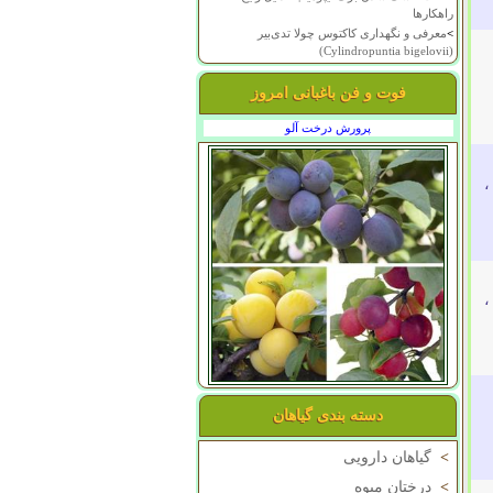
راهکارها
>
معرفی و نگهداری کاکتوس چولا تدی‌بیر
(Cylindropuntia bigelovii)
فوت و فن باغبانی امروز
پرورش درخت آلو
،
،
دسته بندی گیاهان
>
گیاهان دارویی
>
درختان میوه