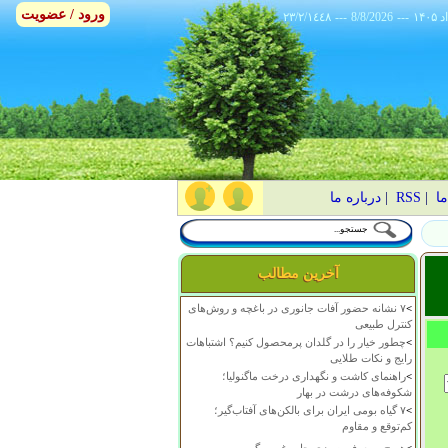
ورود / عضویت
٢٣/٢/١٤٤٨
---
8/8/2026
---
ما
|
RSS
|
درباره ما
آخرین مطالب
>
۷ نشانه حضور آفات جانوری در باغچه و روش‌های
کنترل طبیعی
>
چطور خیار را در گلدان پرمحصول کنیم؟ اشتباهات
رایج و نکات طلایی
>
راهنمای کاشت و نگهداری درخت ماگنولیا؛
شکوفه‌های درشت در بهار
>
۷ گیاه بومی ایران برای بالکن‌های آفتاب‌گیر؛
کم‌توقع و مقاوم