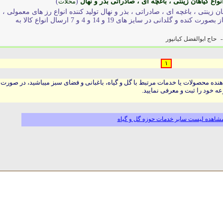
انواع گیاهان زینتی ، باغچه ای ، صادراتی بذر و نهال
(
محلات
)
هان زینتی ، باغچه ای ، صادراتی ، بذر و نهال تولید کننده انواع رز های معمولی ،
رزهای هلندی ، رزهای ساناز بصورت کنده و گلدانی در سایز های 19 و 14 و 4 و 7 ارسال انواع کالا به
-
حاج ابوالفضل کیانپور
۱
هنده محصولات یا خدمات مرتبط با گل و گیاه، باغبانی و فضای سبز میباشید، در صورت
ه خود را ثبت و معرفی نمایید.
شاهده لیست سایر خدمات حوزه گل و گیاه