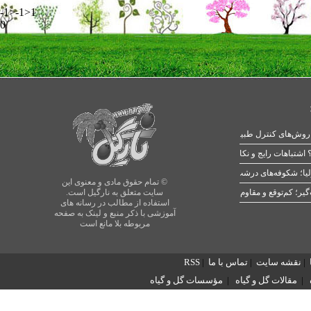
-1>-1>1
0
 اشتباهات رایج و نکات طلایی
یا؛ شکوفه‌های درشت در بهار
© تمام حقوق مادی و معنوی این
سایت متعلق به نارگیل است.
استفاده از مطالب در رسانه های
آموزشی با ذکر منبع و لینک به صفحه
مربوطه بلا مانع است
|
نقشه سایت
|
تماس با ما
|
RSS
|
مقالات گل و گیاه
|
مؤسسات گل و گیاه