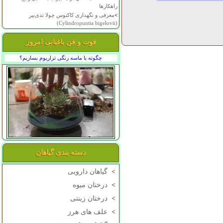
راهکارها
>
معرفی و نگهداری کاکتوس چولا تدی‌بیر
(Cylindropuntia bigelovii)
فوت و فن باغبانی امروز
چگونه با ماسه رنگی تراریوم بسازیم؟
دسته بندی گیاهان
>
گیاهان دارویی
>
درختان میوه
>
درختان زینتی
>
علف های هرز