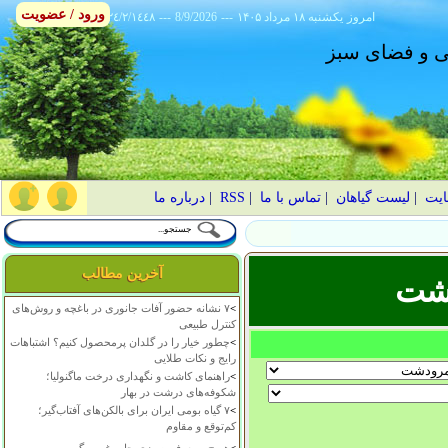
ورود / عضویت
امروز
۱۴۰۵ يکشنبه ۱۸ مرداد
---
8/9/2026
---
٢٤/٢/١٤٤٨
انی و فضای سبز
ایت
|
لیست گیاهان
|
تماس با ما
|
RSS
|
درباره ما
آخرین مطالب
دشت
>
۷ نشانه حضور آفات جانوری در باغچه و روش‌های
کنترل طبیعی
>
چطور خیار را در گلدان پرمحصول کنیم؟ اشتباهات
رایج و نکات طلایی
>
راهنمای کاشت و نگهداری درخت ماگنولیا؛
شکوفه‌های درشت در بهار
>
۷ گیاه بومی ایران برای بالکن‌های آفتاب‌گیر؛
کم‌توقع و مقاوم