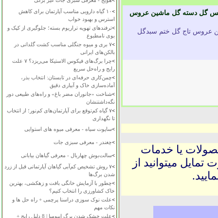
>
هویج - معرفی سبزی جات غیر برگی
>
۱۰ گیاه دارویی مناسب آپارتمان برای کاهش
اکس گل دسته گل ماشین عروس
استرس و بهبود خواب
>
ترفندهای تهویه تراریوم بسته؛ جلوگیری از کپک و
ین عروس تاج گل ختم سبدگل
بوی نامطبوع
>
۷ بری و میوه جنگلی مناسب کشت گلدانی در
بالکن‌های ایرانی
>
چرا برگ‌های فیکوس الاستیکا می‌ریزد؟ ۷ علت
رایج و راه‌حل سریع
>
چمن‌کاری حرفه‌ای در تابستان: انتخاب بذر،
آماده‌سازی خاک و آبیاری دقیق
>
شناخت «جانوران مضر باغ» و راه‌های طبیعی دور
نگه‌داشتنشان
>
۷ گیاه کم‌توقع برای آپارتمان‌های کم‌نور؛ از انتخاب
تا نگهداری
>
ساپوت سیاه - معرفی میوه های استوایی
>
چغندر - معرفی سبزی جات
حصولات یا خدمات
>
سالت‌بوش چهاربال - معرفی گیاهان بیابانی
 تمایل میتوانید از
>
۷ روش تشخیص کم‌آبی گیاهان آپارتمانی قبل از زرد
ایید.
شدن برگ‌ها
>
چطور با آزمایش خانگی بافت و زهکشی، بهترین
خاک کشاورزی را انتخاب کنیم؟
>
علت نوک سوزی دراسنا پرچمی + راه حل ها و
نکات مهم
>
علت خشک شدن برگ ایپومیا | 8 دلیل رایج +