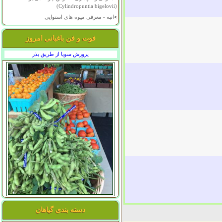
(Cylindropuntia bigelovii)
>
انبه - معرفی میوه های استوایی
فوت و فن باغبانی امروز
پرورش سویا از طریق بذر
دسته بندی گیاهان