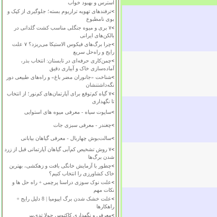
استرس و بهبود خواب
>
ترفندهای تهویه تراریوم بسته؛ جلوگیری از کپک و
بوی نامطبوع
>
۷ بری و میوه جنگلی مناسب کشت گلدانی در
بالکن‌های ایرانی
>
چرا برگ‌های فیکوس الاستیکا می‌ریزد؟ ۷ علت
رایج و راه‌حل سریع
>
چمن‌کاری حرفه‌ای در تابستان: انتخاب بذر،
آماده‌سازی خاک و آبیاری دقیق
>
شناخت «جانوران مضر باغ» و راه‌های طبیعی دور
نگه‌داشتنشان
>
۷ گیاه کم‌توقع برای آپارتمان‌های کم‌نور؛ از انتخاب
تا نگهداری
>
ساپوت سیاه - معرفی میوه های استوایی
>
چغندر - معرفی سبزی جات
>
سالت‌بوش چهاربال - معرفی گیاهان بیابانی
>
۷ روش تشخیص کم‌آبی گیاهان آپارتمانی قبل از زرد
شدن برگ‌ها
>
چطور با آزمایش خانگی بافت و زهکشی، بهترین
خاک کشاورزی را انتخاب کنیم؟
>
علت نوک سوزی دراسنا پرچمی + راه حل ها و
نکات مهم
>
علت خشک شدن برگ ایپومیا | 8 دلیل رایج +
راهکارها
>
معرفی و نگهداری کاکتوس چولا تدی‌بیر