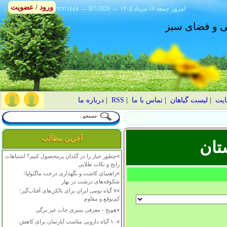
ورود / عضویت
امروز
۱۴۰۵ جمعه ۱۶ مرداد
---
8/7/2026
---
٢٢/٢/١٤٤٨
انی و فضای سبز
ایت
|
لیست گیاهان
|
تماس با ما
|
RSS
|
درباره ما
آخرین مطالب
تان
>
چطور خیار را در گلدان پرمحصول کنیم؟ اشتباهات
رایج و نکات طلایی
>
راهنمای کاشت و نگهداری درخت ماگنولیا؛
شکوفه‌های درشت در بهار
>
۷ گیاه بومی ایران برای بالکن‌های آفتاب‌گیر؛
کم‌توقع و مقاوم
>
هویج - معرفی سبزی جات غیر برگی
>
۱۰ گیاه دارویی مناسب آپارتمان برای کاهش