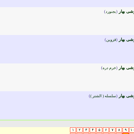
شی بهار
(
بجنورد
)
شی بهار
(
قزوين
)
شی بهار
(
خرم دره
)
شی بهار
(
سلسله ( الشتر )
)
۱
۲
۳
۴
۵
۶
۷
۸
۹
۱۰