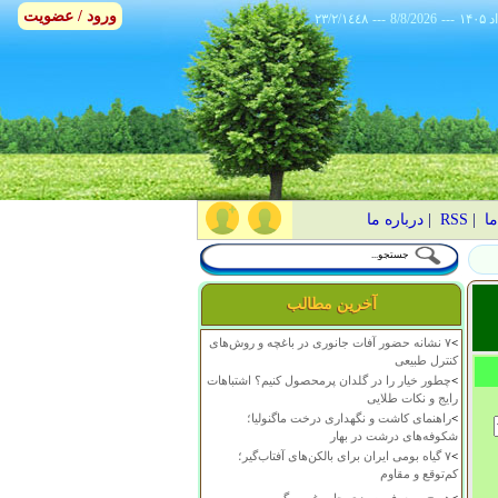
ورود / عضویت
٢٣/٢/١٤٤٨
---
8/8/2026
---
ما
|
RSS
|
درباره ما
آخرین مطالب
>
۷ نشانه حضور آفات جانوری در باغچه و روش‌های
کنترل طبیعی
>
چطور خیار را در گلدان پرمحصول کنیم؟ اشتباهات
رایج و نکات طلایی
>
راهنمای کاشت و نگهداری درخت ماگنولیا؛
شکوفه‌های درشت در بهار
>
۷ گیاه بومی ایران برای بالکن‌های آفتاب‌گیر؛
کم‌توقع و مقاوم