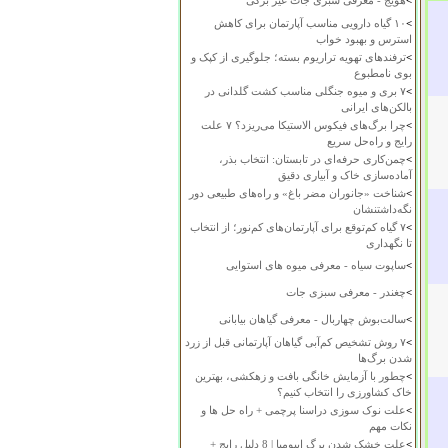
>
هویج - معرفی سبزی جات غیر برگی
>
۱۰ گیاه دارویی مناسب آپارتمان برای کاهش
استرس و بهبود خواب
>
ترفندهای تهویه تراریوم بسته؛ جلوگیری از کپک و
بوی نامطبوع
>
۷ بری و میوه جنگلی مناسب کشت گلدانی در
بالکن‌های ایرانی
>
چرا برگ‌های فیکوس الاستیکا می‌ریزد؟ ۷ علت
رایج و راه‌حل سریع
>
چمن‌کاری حرفه‌ای در تابستان: انتخاب بذر،
آماده‌سازی خاک و آبیاری دقیق
>
شناخت «جانوران مضر باغ» و راه‌های طبیعی دور
نگه‌داشتنشان
>
۷ گیاه کم‌توقع برای آپارتمان‌های کم‌نور؛ از انتخاب
تا نگهداری
>
ساپوت سیاه - معرفی میوه های استوایی
>
چغندر - معرفی سبزی جات
>
سالت‌بوش چهاربال - معرفی گیاهان بیابانی
>
۷ روش تشخیص کم‌آبی گیاهان آپارتمانی قبل از زرد
شدن برگ‌ها
>
چطور با آزمایش خانگی بافت و زهکشی، بهترین
خاک کشاورزی را انتخاب کنیم؟
>
علت نوک سوزی دراسنا پرچمی + راه حل ها و
نکات مهم
>
علت خشک شدن برگ ایپومیا | 8 دلیل رایج +