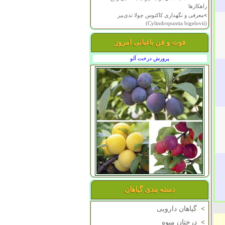
راهکارها
>
معرفی و نگهداری کاکتوس چولا تدی‌بیر
(Cylindropuntia bigelovii)
فوت و فن باغبانی امروز
پرورش درخت آلو
دسته بندی گیاهان
>
گیاهان دارویی
>
درختان میوه