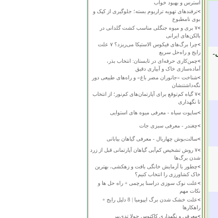
استرس و بهبود خواب
>
ترفندهای تهویه تراریوم بسته؛ جلوگیری از کپک و
بوی نامطبوع
>
۷ بری و میوه جنگلی مناسب کشت گلدانی در
بالکن‌های ایرانی
>
چرا برگ‌های فیکوس الاستیکا می‌ریزد؟ ۷ علت
رایج و راه‌حل سریع
-
>
چمن‌کاری حرفه‌ای در تابستان: انتخاب بذر،
آماده‌سازی خاک و آبیاری دقیق
>
شناخت «جانوران مضر باغ» و راه‌های طبیعی دور
نگه‌داشتنشان
>
۷ گیاه کم‌توقع برای آپارتمان‌های کم‌نور؛ از انتخاب
تا نگهداری
>
ساپوت سیاه - معرفی میوه های استوایی
>
چغندر - معرفی سبزی جات
>
سالت‌بوش چهاربال - معرفی گیاهان بیابانی
>
۷ روش تشخیص کم‌آبی گیاهان آپارتمانی قبل از زرد
شدن برگ‌ها
>
چطور با آزمایش خانگی بافت و زهکشی، بهترین
خاک کشاورزی را انتخاب کنیم؟
>
علت نوک سوزی دراسنا پرچمی + راه حل ها و
نکات مهم
>
علت خشک شدن برگ ایپومیا | 8 دلیل رایج +
راهکارها
>
معرفی و نگهداری کاکتوس چولا تدی‌بیر