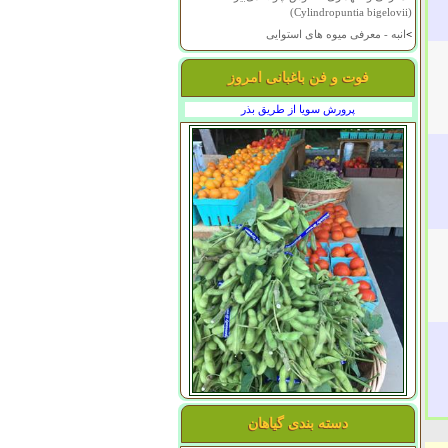
(Cylindropuntia bigelovii)
>
انبه - معرفی میوه های استوایی
فوت و فن باغبانی امروز
پرورش سویا از طریق بذر
دسته بندی گیاهان