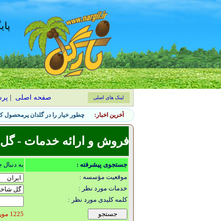
پای
صفحه اصلی
|
پر
لینک های اصلی
آخرین اخبار:
چطور خیار را در گلدان پرمحصول کن
فروش و ارائه خدمات - گل 
جستجوی پیشرفته :
به دنبال 
موقعیت مؤسسه :
خدمات مورد نظر :
کلمه کلیدی مورد نظر :
1225 مورد یافت شد