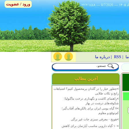
ورود / عضویت
٢٢/٢/١٤٤٨
---
8/7/2026
---
ما
|
RSS
|
درباره ما
آخرین مطالب
>
چطور خیار را در گلدان پرمحصول کنیم؟ اشتباهات
رایج و نکات طلایی
>
راهنمای کاشت و نگهداری درخت ماگنولیا؛
شکوفه‌های درشت در بهار
>
۷ گیاه بومی ایران برای بالکن‌های آفتاب‌گیر؛
کم‌توقع و مقاوم
>
هویج - معرفی سبزی جات غیر برگی
>
۱۰ گیاه دارویی مناسب آپارتمان برای کاهش