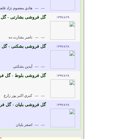
---
---
هادي معصوم نژاد قلعه
گل فروشی بشارتی - گل 
۱۳۹۹/۸/۲۹
---
---
ناصر بشارت ده
گل فروشی بشکنی - گل 
۱۳۹۹/۸/۲۸
---
---
آيدين بشکني
گل فروشی بلوط - گل ف
۱۳۹۹/۸/۲۸
---
---
کبري اکبر پور زارع
گل فروشی بلیان - گل فر
۱۳۹۹/۸/۲۸
---
---
اصغر بليان